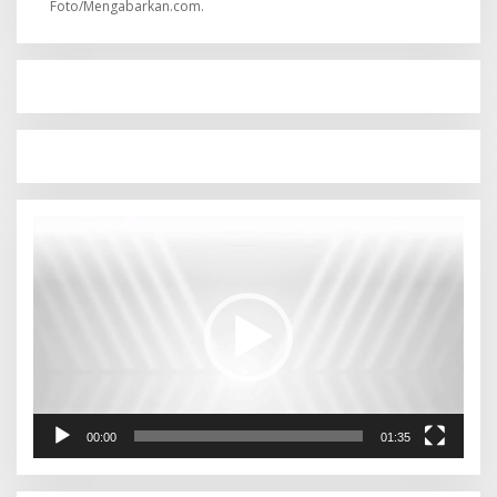
Foto/Mengabarkan.com.
Pemutar
Video
00:00
01:35