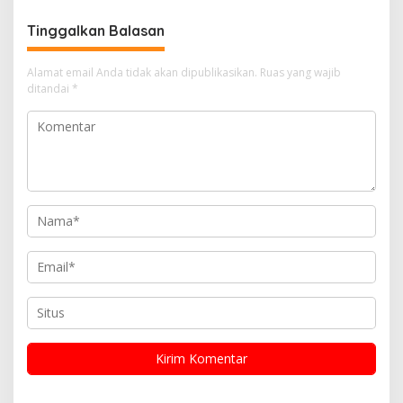
Sambang
Pelayanan Humanis untuk
Masyarakat
Tinggalkan Balasan
Alamat email Anda tidak akan dipublikasikan.
Ruas yang wajib
ditandai
*