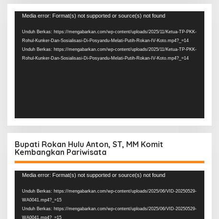
Pemutar
Media error: Format(s) not supported or source(s) not found
Video
Unduh Berkas: https://mengabarkan.com/wp-content/uploads/2025/11/Ketua-TP-PKK-
Rohul-Kunker-Dan-Sosialisasi-Di-Posyandu-Melati-Putih-Rokan-IV-Koto.mp4?_=14
Unduh Berkas: https://mengabarkan.com/wp-content/uploads/2025/11/Ketua-TP-PKK-
Rohul-Kunker-Dan-Sosialisasi-Di-Posyandu-Melati-Putih-Rokan-IV-Koto.mp4?_=14
Bupati Rokan Hulu Anton, ST, MM Komit
Kembangkan Pariwisata
Pemutar
Media error: Format(s) not supported or source(s) not found
Video
Unduh Berkas: https://mengabarkan.com/wp-content/uploads/2025/06/VID-20250529-
WA0041.mp4?_=15
Unduh Berkas: https://mengabarkan.com/wp-content/uploads/2025/06/VID-20250529-
WA0041.mp4?_=15