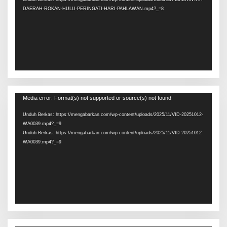
DAERAH-ROKAN-HULU-PERINGATI-HARI-PAHLAWAN.mp4?_=8
Pemutar
Media error: Format(s) not supported or source(s) not found
Video
Unduh Berkas: https://mengabarkan.com/wp-content/uploads/2025/11/VID-20251012-
WA0039.mp4?_=9
Unduh Berkas: https://mengabarkan.com/wp-content/uploads/2025/11/VID-20251012-
WA0039.mp4?_=9