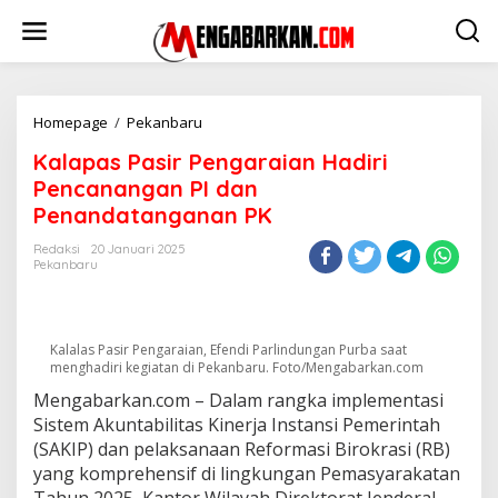
Lewati
ke
konten
Kalapas
Homepage
/
Pekanbaru
Pasir
Kalapas Pasir Pengaraian Hadiri
Pengaraian
Hadiri
Pencanangan PI dan
Pencanangan
Penandatanganan PK
PI
dan
Redaksi
20 Januari 2025
Penandatanganan
Pekanbaru
PK
Kalalas Pasir Pengaraian, Efendi Parlindungan Purba saat
menghadiri kegiatan di Pekanbaru. Foto/Mengabarkan.com
Mengabarkan.com – Dalam rangka implementasi
Sistem Akuntabilitas Kinerja Instansi Pemerintah
(SAKIP) dan pelaksanaan Reformasi Birokrasi (RB)
yang komprehensif di lingkungan Pemasyarakatan
Tahun 2025, Kantor Wilayah Direktorat Jenderal