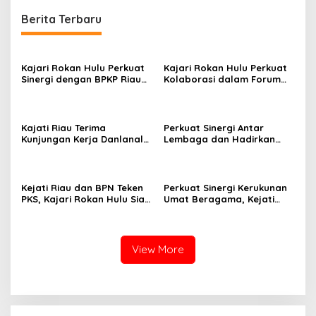
Berita Terbaru
Kajari Rokan Hulu Perkuat
Kajari Rokan Hulu Perkuat
Sinergi dengan BPKP Riau
Kolaborasi dalam Forum
dalam Penanganan
Kepatuhan Jaminan Sosial
Perkara Tindak Pidana
Ketenagakerjaan
Korupsi
Kajati Riau Terima
Perkuat Sinergi Antar
Kunjungan Kerja Danlanal
Lembaga dan Hadirkan
Dumai, Perkuat Sinergi dan
Layanan BPJS Keliling
Kolaborasi Antar Lembaga
Kejati Riau dan BPN Teken
Perkuat Sinergi Kerukunan
PKS, Kajari Rokan Hulu Siap
Umat Beragama, Kejati
Perkuat Pendampingan
Riau Terima Audiensi FKUB
Hukum Pertanahan
Riau
View More