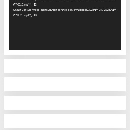
WA0020.mp4?_=13
Unduh Berkas: https://mengabarkan.com/wp-content/uploads/2025/10/VID-20251010-
WA0020.mp4?_=13