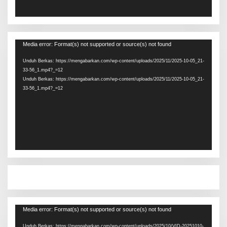
Pemutar
Media error: Format(s) not supported or source(s) not found
Video
Unduh Berkas: https://mengabarkan.com/wp-content/uploads/2025/11/2025-10-05_21-
33-56_1.mp4?_=12
Unduh Berkas: https://mengabarkan.com/wp-content/uploads/2025/11/2025-10-05_21-
33-56_1.mp4?_=12
Pemutar
Media error: Format(s) not supported or source(s) not found
Video
Unduh Berkas: https://mengabarkan.com/wp-content/uploads/2025/10/VID-20251010-