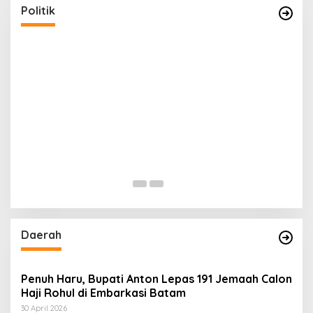
Di Politik
|
26 Agustus 2024
Politik
n
Daerah
Penuh Haru, Bupati Anton Lepas 191 Jemaah Calon
Haji Rohul di Embarkasi Batam
30 April 2026