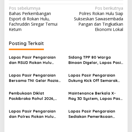
Navigasi
Pos sebelumnya
Pos berikutnya
Bahas Perkembangan
Polres Rokan Hulu Siap
pos
Esport di Rokan Hulu,
Sukseskan Sawasembada
Fachruddin Siregar Temui
Pangan dan Tingkatkan
Ketum
Ekonomi Lokal
Posting Terkait
Lapas Pasir Pengaraian
Sidang TPP 80 Warga
dan RSUD Rokan Hulu
Binaan Digelar, Lapas Pasir
Bersinergi Gelar Donor
Pengaraian Komitmen
Darah untuk Kemanusiaan
Berikan Layanan Integrasi
Lapas Pasir Pengaraian
Lapas Pasir Pengaraian
Transparan dan Gratis
Bersama TNI Gelar Razia
Dukung Kick Off Semarak
Gabungan, Tegaskan
HUT Ke-81 RI melalui Doa
Komitmen Ciptakan Lapas
Kebangsaan Lintas Agama
Pembukaan Diklat
Maintenance Berkala X-
Bersih Narkoba
Paskibraka Rohul 2026,
Ray 3D System, Lapas Pasir
Kalapas Pasir Pengaraian
Pengaraian Optimalkan
Dorong Penguatan
Pengawasan Barang Masuk
Lapas Pasir Pengaraian
Lapas Pasir Pengaraian
Nasionalisme Generasi
dan Polres Rokan Hulu
Sediakan Pemeriksaan
Muda
Perkuat Kolaborasi Jaga
Kesehatan Gratis bagi
Keamanan Melalui Patroli
Pengunjung, Wujudkan