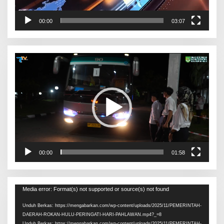
00:00
03:07
Pemutar
Video
00:00
01:58
Pemutar
Media error: Format(s) not supported or source(s) not found
Video
Unduh Berkas: https://mengabarkan.com/wp-content/uploads/2025/11/PEMERINTAH-
DAERAH-ROKAN-HULU-PERINGATI-HARI-PAHLAWAN.mp4?_=8
Unduh Berkas: https://mengabarkan.com/wp-content/uploads/2025/11/PEMERINTAH-