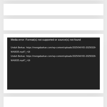
Pemutar
Media error: Format(s) not supported or source(s) not found
Video
Unduh Berkas: https://mengabarkan.com/wp-content/uploads/2025/04/VID-20250329-
WA0035.mp4?_=16
Unduh Berkas: https://mengabarkan.com/wp-content/uploads/2025/04/VID-20250329-
WA0035.mp4?_=16