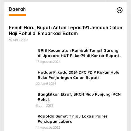
Daerah
Penuh Haru, Bupati Anton Lepas 191 Jemaah Calon
Haji Rohul di Embarkasi Batam
30 April 2026
GRIB Kecamatan Rambah Tampil Garang
di Upacara HUT RI ke-79 di Kantor Bupati
Rokan Hulu!
17 Agustus 2024
Hadapi Pilkada 2024 DPC PDIP Rokan Hulu
Buka Penjaringan Calon Bupati
22 April 2024
Bangkitkan Ekraf, BRCN Riau Kunjungi RCN
Rohul.
8 Juni 2023
Kapolda Sumut Tinjau Lokasi Polres
Persiapan Labura
14 Agustus 2022