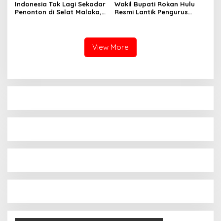
Indonesia Tak Lagi Sekadar
Wakil Bupati Rokan Hulu
Penonton di Selat Malaka,
Resmi Lantik Pengurus
Pelindo Resmi Mulai Babak
Himarohu Jakarta Periode
Baru Maritim Nasional
2026-2027
Lewat NTAA
View More