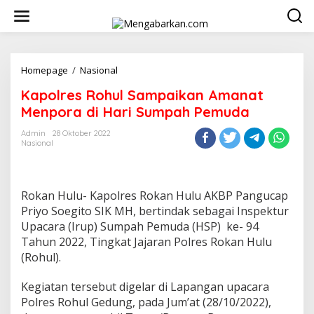
Lewati
ke
konten
Kapolres
Homepage
/
Nasional
Rohul
Kapolres Rohul Sampaikan Amanat
Sampaikan
Amanat
Menpora di Hari Sumpah Pemuda
Menpora
di
Admin
28 Oktober 2022
Nasional
Hari
Sumpah
Pemuda
Rokan Hulu- Kapolres Rokan Hulu AKBP Pangucap
Priyo Soegito SIK MH, bertindak sebagai Inspektur
Upacara (Irup) Sumpah Pemuda (HSP) ke- 94
Tahun 2022, Tingkat Jajaran Polres Rokan Hulu
(Rohul).
Kegiatan tersebut digelar di Lapangan upacara
Polres Rohul Gedung, pada Jum’at (28/10/2022),