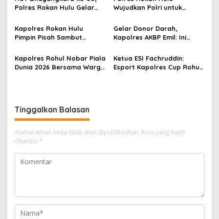
Sudah Kembali
Polres Rokan Hulu Gelar
Wujudkan Polri untuk
Turnamen Domino untuk
Masyarakat melalui Bakti
Bangun Sportivitas dan
Sosial dan Penguatan
Kapolres Rokan Hulu
Gelar Donor Darah,
Bentengi Generasi Muda
Sinergi
Pimpin Pisah Sambut
Kapolres AKBP Emil: Ini
dari Narkoba
Sejumlah Pejabat Utama
Bentuk Kepedulian Polri
dan Kapolsek Jajaran
Terhadap Kesehatan dan
Kapolres Rohul Nobar Piala
Ketua ESI Fachruddin:
Kesejahteraan Masyarakat
Dunia 2026 Bersama Warga
Esport Kapolres Cup Rohul
Rambah dan Insan Pers,
Jadi Ajang Lahirnya Atlet
Pererat Kedekatan Polri
Masa Depan
dan Masyarakat
Tinggalkan Balasan
Alamat email Anda tidak akan dipublikasikan.
Ruas yang wajib
ditandai
*