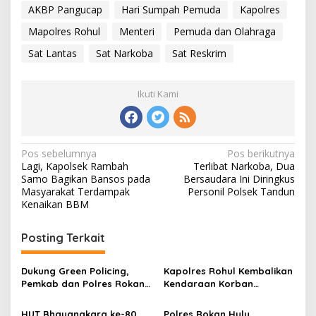
AKBP Pangucap
Hari Sumpah Pemuda
Kapolres
Mapolres Rohul
Menteri
Pemuda dan Olahraga
Sat Lantas
Sat Narkoba
Sat Reskrim
Ikuti Kami
Navigasi
Pos sebelumnya
Pos berikutnya
Lagi, Kapolsek Rambah
Terlibat Narkoba, Dua
pos
Samo Bagikan Bansos pada
Bersaudara Ini Diringkus
Masyarakat Terdampak
Personil Polsek Tandun
Kenaikan BBM
Posting Terkait
Dukung Green Policing,
Kapolres Rohul Kembalikan
Pemkab dan Polres Rokan
Kendaraan Korban
Hulu Matangkan Perda
Curanmor, Warga: Terima
Lingkungan Hidup
Kasih Pak, Mobil Kami
HUT Bhayangkara ke-80,
Polres Rokan Hulu