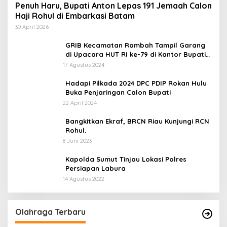
Penuh Haru, Bupati Anton Lepas 191 Jemaah Calon
Haji Rohul di Embarkasi Batam
30 April 2026
GRIB Kecamatan Rambah Tampil Garang
di Upacara HUT RI ke-79 di Kantor Bupati
Rokan Hulu!
17 Agustus 2024
Hadapi Pilkada 2024 DPC PDIP Rokan Hulu
Buka Penjaringan Calon Bupati
22 April 2024
Bangkitkan Ekraf, BRCN Riau Kunjungi RCN
Rohul.
8 Juni 2023
Kapolda Sumut Tinjau Lokasi Polres
Persiapan Labura
14 Agustus 2022
Olahraga Terbaru