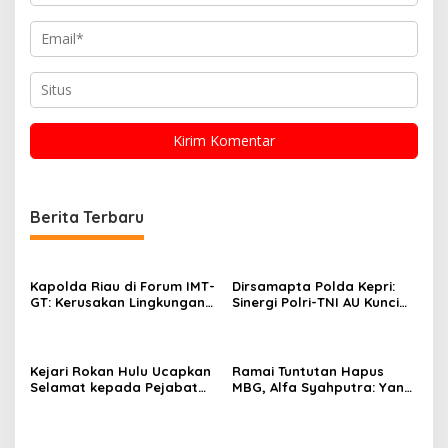
Berita Terbaru
Kapolda Riau di Forum IMT-
Dirsamapta Polda Kepri:
GT: Kerusakan Lingkungan
Sinergi Polri-TNI AU Kunci
Berpotensi Menjadi
Keamanan Wilayah
Ancaman Keamanan
Kejari Rokan Hulu Ucapkan
Ramai Tuntutan Hapus
Selamat kepada Pejabat
MBG, Alfa Syahputra: Yang
Eselon I Kejaksaan RI yang
Salah Tata Kelolanya,
Baru Dilantik
Bukan Programnya