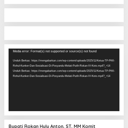
Pemutar
Media error: Format(s) not supported or source(s) not found
Video
Unduh Berkas: https://mengabarkan.com/wp-content/uploads/2025/11/Ketua-TP-PKK-
Rohul-Kunker-Dan-Sosialisasi-Di-Posyandu-Melati-Putih-Rokan-IV-Koto.mp4?_=14
Unduh Berkas: https://mengabarkan.com/wp-content/uploads/2025/11/Ketua-TP-PKK-
Rohul-Kunker-Dan-Sosialisasi-Di-Posyandu-Melati-Putih-Rokan-IV-Koto.mp4?_=14
Bupati Rokan Hulu Anton, ST, MM Komit