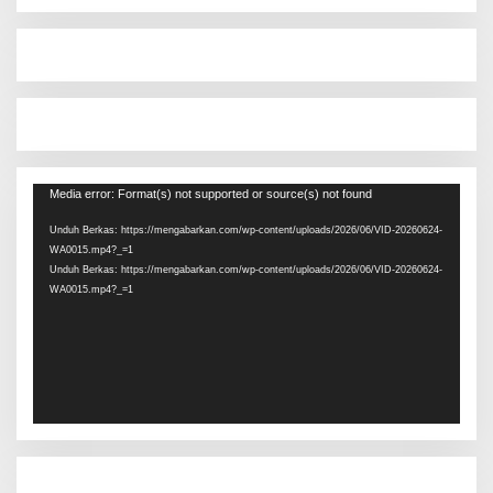
Pemutar
Media error: Format(s) not supported or source(s) not found
Video
Unduh Berkas: https://mengabarkan.com/wp-content/uploads/2026/06/VID-20260624-
WA0015.mp4?_=1
Unduh Berkas: https://mengabarkan.com/wp-content/uploads/2026/06/VID-20260624-
WA0015.mp4?_=1