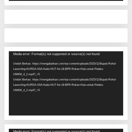
Pemutar
Media error: Format(s) not supported or source(s) not found
Video
Unduh Berkas: https://mengabarkan.com/wp-content/uploads/2025/11/Bupati-Rohul-
Launching-KURDA-ASA-Kado-HUT-Ke-18-BPR-Rokan-Hulu-untuk-Pelaku-
UMKM_4_2.mp4?_=5
Unduh Berkas: https://mengabarkan.com/wp-content/uploads/2025/11/Bupati-Rohul-
Launching-KURDA-ASA-Kado-HUT-Ke-18-BPR-Rokan-Hulu-untuk-Pelaku-
UMKM_4_2.mp4?_=5
Pemutar
Media error: Format(s) not supported or source(s) not found