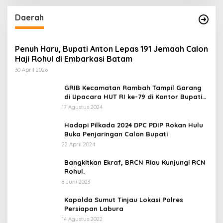
Daerah
Penuh Haru, Bupati Anton Lepas 191 Jemaah Calon
Haji Rohul di Embarkasi Batam
30 April 2026
GRIB Kecamatan Rambah Tampil Garang
di Upacara HUT RI ke-79 di Kantor Bupati
Rokan Hulu!
17 Agustus 2024
Hadapi Pilkada 2024 DPC PDIP Rokan Hulu
Buka Penjaringan Calon Bupati
22 April 2024
Bangkitkan Ekraf, BRCN Riau Kunjungi RCN
Rohul.
8 Juni 2023
Kapolda Sumut Tinjau Lokasi Polres
Persiapan Labura
14 Agustus 2022