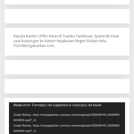
Kepala Kantor UPBU Kelas III Tuanku Tambusai, Syamrizki Hadi
saat kunjungan ke Kantor Kejaksaan Negeri Rokan Hulu.
Foto/Mengabarkan.com.
Pemutar
Media error: Format(s) not supported or source(s) not found
Video
Unduh Berkas: https://mengabarkan.com/wp-content/uploads/2026/06/VID-20260605-
WA0029.mp4?_=2
Unduh Berkas: https://mengabarkan.com/wp-content/uploads/2026/06/VID-20260605-
WA0029.mp4?_=2