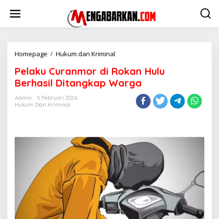
Lewati
ke
konten
Pelaku
Homepage
/
Hukum dan Kriminal
Curanmor
Pelaku Curanmor di Rokan Hulu
di
Rokan
Berhasil Ditangkap Warga
Hulu
Berhasil
Admin
5 Februari 2026
Hukum Dan Kriminal
Ditangkap
Warga