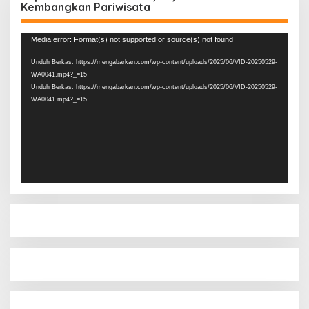
Kembangkan Pariwisata
Pemutar
Media error: Format(s) not supported or source(s) not found
Video
Unduh Berkas: https://mengabarkan.com/wp-content/uploads/2025/06/VID-20250529-
WA0041.mp4?_=15
Unduh Berkas: https://mengabarkan.com/wp-content/uploads/2025/06/VID-20250529-
WA0041.mp4?_=15