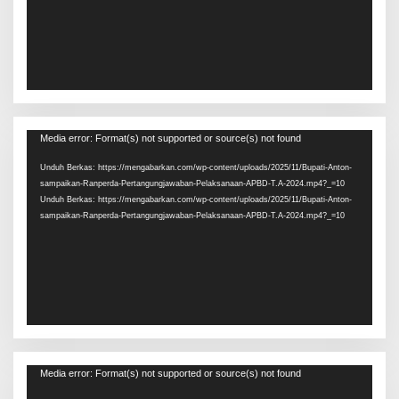
Pemutar
Media error: Format(s) not supported or source(s) not found
Video
Unduh Berkas: https://mengabarkan.com/wp-content/uploads/2025/11/Bupati-Anton-
sampaikan-Ranperda-Pertangungjawaban-Pelaksanaan-APBD-T.A-2024.mp4?_=10
Unduh Berkas: https://mengabarkan.com/wp-content/uploads/2025/11/Bupati-Anton-
sampaikan-Ranperda-Pertangungjawaban-Pelaksanaan-APBD-T.A-2024.mp4?_=10
Pemutar
Media error: Format(s) not supported or source(s) not found
Video