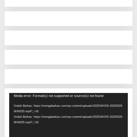
Pemutar
Media error: Format(s) not supported or source(s) not found
Video
Unduh Berkas: https://mengabarkan.com/wp-content/uploads/2025/04/VID-20250329-
WA0035.mp4?_=16
Unduh Berkas: https://mengabarkan.com/wp-content/uploads/2025/04/VID-20250329-
WA0035.mp4?_=16