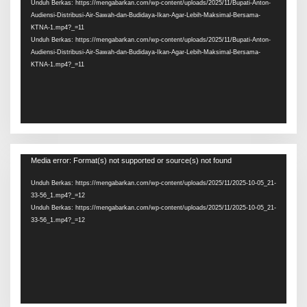
Unduh Berkas: https://mengabarkan.com/wp-content/uploads/2025/11/Bupati-Anton-
Audiensi-Distribusi-Air-Sawah-dan-Budidaya-Ikan-Agar-Lebih-Maksimal-Bersama-
KTNA-1.mp4?_=11
Unduh Berkas: https://mengabarkan.com/wp-content/uploads/2025/11/Bupati-Anton-
Audiensi-Distribusi-Air-Sawah-dan-Budidaya-Ikan-Agar-Lebih-Maksimal-Bersama-
KTNA-1.mp4?_=11
Pemutar
Media error: Format(s) not supported or source(s) not found
Video
Unduh Berkas: https://mengabarkan.com/wp-content/uploads/2025/11/2025-10-05_21-
33-56_1.mp4?_=12
Unduh Berkas: https://mengabarkan.com/wp-content/uploads/2025/11/2025-10-05_21-
33-56_1.mp4?_=12