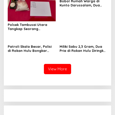
Bobol Rumah Warga di
Kunto Darussalam, Dua
Pelaku Ditangkap Polisi
Polsek Tambusai Utara
Tangkap Seorang
Pengedar Narkotika,
Amankan Barang Bukti
128,02 Gram Sabu
Patroli Skala Besar, Polisi
Miliki Sabu 2,3 Gram, Dua
di Rokan Hulu Bongkar
Pria di Rokan Hulu Diringkus
Jaringan Narkoba
Polisi
View More