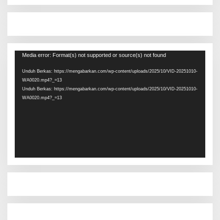
Pemutar
Media error: Format(s) not supported or source(s) not found
Video
Unduh Berkas: https://mengabarkan.com/wp-content/uploads/2025/10/VID-20251010-
WA0020.mp4?_=13
Unduh Berkas: https://mengabarkan.com/wp-content/uploads/2025/10/VID-20251010-
WA0020.mp4?_=13