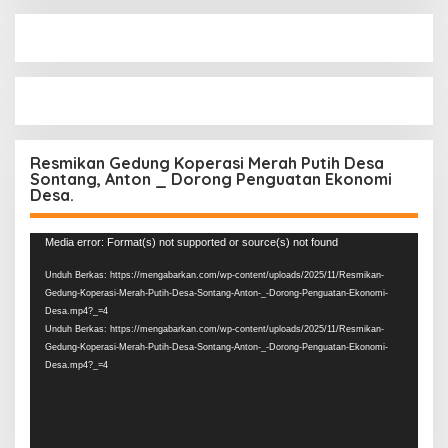
Resmikan Gedung Koperasi Merah Putih Desa
Sontang, Anton _ Dorong Penguatan Ekonomi
Desa.
Pemutar
Media error: Format(s) not supported or source(s) not found
Video
Unduh Berkas: https://mengabarkan.com/wp-content/uploads/2025/11/Resmikan-
Gedung-Koperasi-Merah-Putih-Desa-Sontang-Anton-_-Dorong-Penguatan-Ekonomi-
Desa.mp4?_=4
Unduh Berkas: https://mengabarkan.com/wp-content/uploads/2025/11/Resmikan-
Gedung-Koperasi-Merah-Putih-Desa-Sontang-Anton-_-Dorong-Penguatan-Ekonomi-
Desa.mp4?_=4