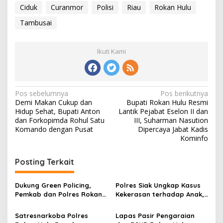
Ciduk
Curanmor
Polisi
Riau
Rokan Hulu
Tambusai
Ikuti Kami
Navigasi
Pos sebelumnya
Pos berikutnya
Demi Makan Cukup dan
Bupati Rokan Hulu Resmi
pos
Hidup Sehat, Bupati Anton
Lantik Pejabat Eselon II dan
dan Forkopimda Rohul Satu
III, Suharman Nasution
Komando dengan Pusat
Dipercaya Jabat Kadis
Kominfo
Posting Terkait
Dukung Green Policing,
Polres Siak Ungkap Kasus
Pemkab dan Polres Rokan
Kekerasan terhadap Anak,
Hulu Matangkan Perda
Dua Tersangka Diamankan
Lingkungan Hidup
Satresnarkoba Polres
Lapas Pasir Pengaraian