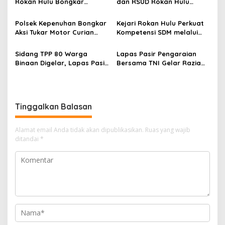
Rokan Hulu Bongkar
dan RSUD Rokan Hulu
Dugaan Peredaran Sabu,
Bersinergi Gelar Donor
Pelaku Ditangkap di
Darah untuk Kemanusiaan
Polsek Kepenuhan Bongkar
Kejari Rokan Hulu Perkuat
Perkebunan Sawit
Aksi Tukar Motor Curian
Kompetensi SDM melalui
dengan Sabu, Seorang Pria
Penutupan Kejaksaan
Diamankan
Corporate University
Sidang TPP 80 Warga
Lapas Pasir Pengaraian
Bidang Perencanaan 2026
Binaan Digelar, Lapas Pasir
Bersama TNI Gelar Razia
Pengaraian Komitmen
Gabungan, Tegaskan
Berikan Layanan Integrasi
Komitmen Ciptakan Lapas
Transparan dan Gratis
Bersih Narkoba
Tinggalkan Balasan
Alamat email Anda tidak akan dipublikasikan.
Ruas yang wajib
ditandai
*