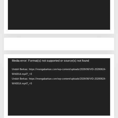
Pemutar
Media error: Format(s) not supported or source(s) not found
Video
Unduh Berkas: https://mengabarkan.com/wp-content/uploads/2026/06/VID-20260624-
WA0014.mp4?_=3
Unduh Berkas: https://mengabarkan.com/wp-content/uploads/2026/06/VID-20260624-
WA0014.mp4?_=3