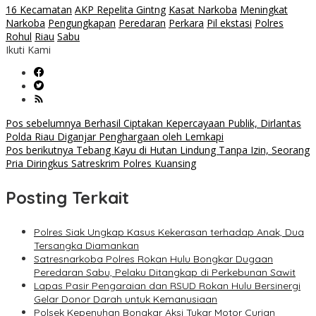
16 Kecamatan
AKP Repelita Gintng
Kasat Narkoba
Meningkat
Narkoba
Pengungkapan
Peredaran
Perkara
Pil ekstasi
Polres
Rohul
Riau
Sabu
Ikuti Kami
Navigasi
Pos sebelumnya
Berhasil Ciptakan Kepercayaan Publik, Dirlantas
Polda Riau Diganjar Penghargaan oleh Lemkapi
pos
Pos berikutnya
Tebang Kayu di Hutan Lindung Tanpa Izin, Seorang
Pria Diringkus Satreskrim Polres Kuansing
Posting Terkait
Polres Siak Ungkap Kasus Kekerasan terhadap Anak, Dua
Tersangka Diamankan
Satresnarkoba Polres Rokan Hulu Bongkar Dugaan
Peredaran Sabu, Pelaku Ditangkap di Perkebunan Sawit
Lapas Pasir Pengaraian dan RSUD Rokan Hulu Bersinergi
Gelar Donor Darah untuk Kemanusiaan
Polsek Kepenuhan Bongkar Aksi Tukar Motor Curian