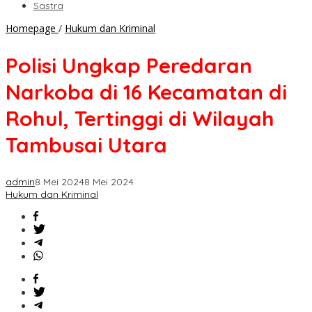
Sastra
Polisi
Homepage
/
Hukum dan Kriminal
Ungkap
Peredaran
Polisi Ungkap Peredaran
Narkoba
di
Narkoba di 16 Kecamatan di
16
Kecamatan
Rohul, Tertinggi di Wilayah
di
Rohul,
Tambusai Utara
Tertinggi
di
Wilayah
admin
8 Mei 2024
8 Mei 2024
Tambusai
Hukum dan Kriminal
Utara