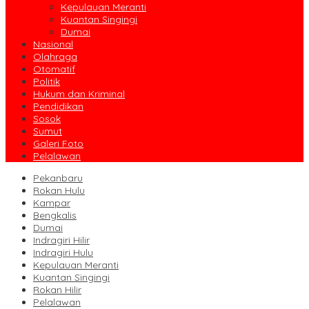
Kepulauan Meranti
Kuantan Singingi
Dumai
Nasional
Olahraga
Otomatif
Politik
Hukum dan Kriminal
Pendidikan
Sosok
Sumut
Galeri Foto
Pelalawan
Pekanbaru
Rokan Hulu
Kampar
Bengkalis
Dumai
Indragiri Hilir
Indragiri Hulu
Kepulauan Meranti
Kuantan Singingi
Rokan Hilir
Pelalawan