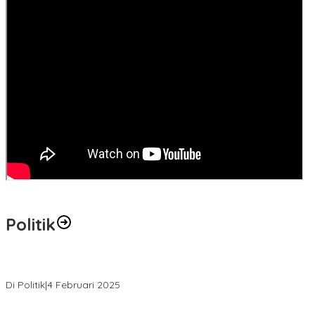
Politik
MK Tolak Gugatan Kelmi Amri-Asparaini
Di Politik
|
4 Februari 2025
Daftar ke KPUD, Anton-Poti Disambut Ribuan Pendukungnya