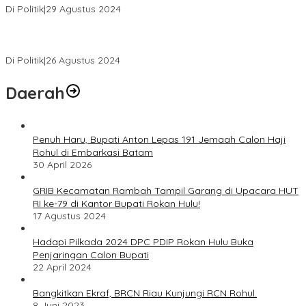
Di Politik
|
29 Agustus 2024
Novliwanda Ade Putra Ditunjuk sebagai Ketua Tim Koalisi
Bersama “Membangun Negeri”
Di Politik
|
26 Agustus 2024
Daerah
Penuh Haru, Bupati Anton Lepas 191 Jemaah Calon Haji
Rohul di Embarkasi Batam
30 April 2026
GRIB Kecamatan Rambah Tampil Garang di Upacara HUT
RI ke-79 di Kantor Bupati Rokan Hulu!
17 Agustus 2024
Hadapi Pilkada 2024 DPC PDIP Rokan Hulu Buka
Penjaringan Calon Bupati
22 April 2024
Bangkitkan Ekraf, BRCN Riau Kunjungi RCN Rohul.
8 Juni 2023