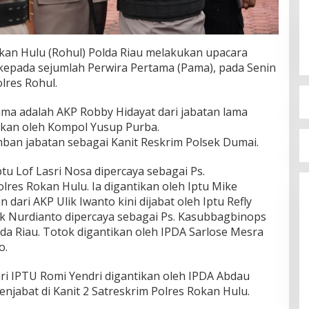
kan Hulu (Rohul) Polda Riau melakukan upacara
) kepada sejumlah Perwira Pertama (Pama), pada Senin
lres Rohul.
ima adalah AKP Robby Hidayat dari jabatan lama
ikan oleh Kompol Yusup Purba.
n jabatan sebagai Kanit Reskrim Polsek Dumai.
u Lof Lasri Nosa dipercaya sebagai Ps.
res Rokan Hulu. Ia digantikan oleh Iptu Mike
ari AKP Ulik Iwanto kini dijabat oleh Iptu Refly
k Nurdianto dipercaya sebagai Ps. Kasubbagbinops
da Riau. Totok digantikan oleh IPDA Sarlose Mesra
o.
ri IPTU Romi Yendri digantikan oleh IPDA Abdau
jabat di Kanit 2 Satreskrim Polres Rokan Hulu.