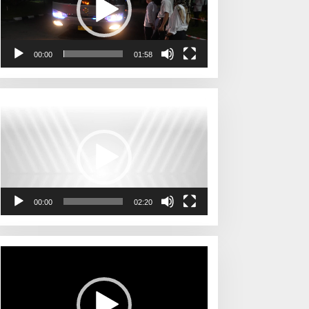
00:00
01:58
Pemutar
Video
00:00
02:20
Pemutar
Video