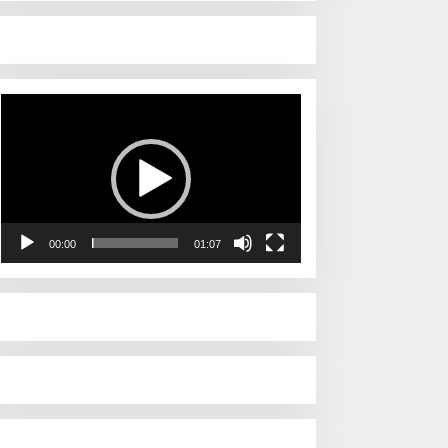
Pemutar
Video
00:00
01:07