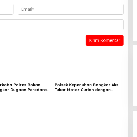
rkoba Polres Rokan
Polsek Kepenuhan Bongkar Aksi
ngkar Dugaan Peredaran
Tukar Motor Curian dengan
laku Ditangkap di
Sabu, Seorang Pria Diamankan
an Sawit