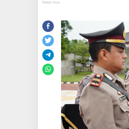
Nama-
Rokan Hulu
Namanya