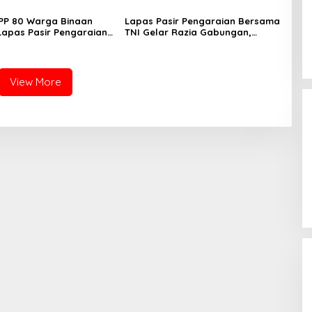
PP 80 Warga Binaan
Lapas Pasir Pengaraian Bersama
 Lapas Pasir Pengaraian
TNI Gelar Razia Gabungan,
 Berikan Layanan
Tegaskan Komitmen Ciptakan
i Transparan dan Gratis
Lapas Bersih Narkoba
View More