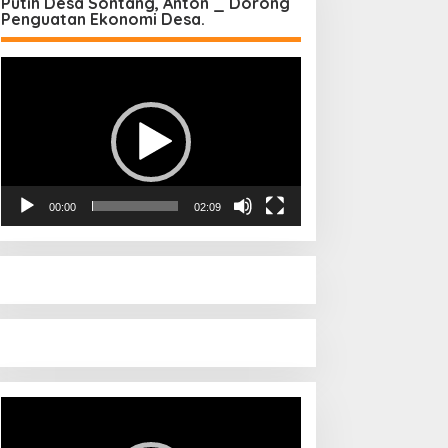
Putih Desa Sontang, Anton _ Dorong
Penguatan Ekonomi Desa.
Pemutar
Video
00:00
02:09
Pemutar
Video