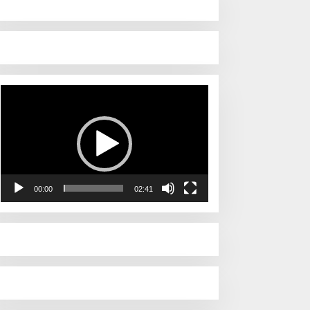
Pemutar
Video
00:00
02:41