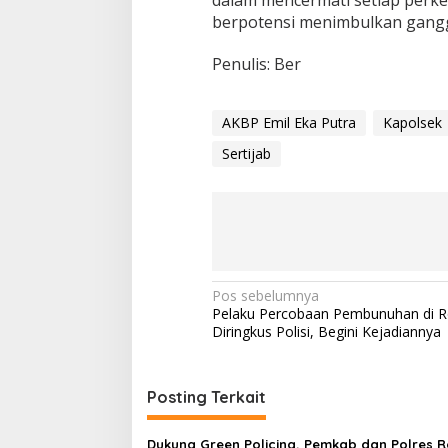
dalam mencermati setiap perke
berpotensi menimbulkan gangg
Penulis: Ber
AKBP Emil Eka Putra
Kapolsek
Sertijab
Navigasi
Pos sebelumnya
Pelaku Percobaan Pembunuhan di R
pos
Diringkus Polisi, Begini Kejadiannya
Posting Terkait
Dukung Green Policing, Pemkab dan Polres 