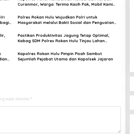
Curanmor, Warga: Terima Kasih Pak, Mobil Kami
Sudah Kembali
lri
Polres Rokan Hulu Wujudkan Polri untuk
 bagi
Masyarakat melalui Bakti Sosial dan Penguatan
Sinergi
ir,
Pastikan Produktivitas Jagung Tetap Optimal,
Kabag SDM Polres Rokan Hulu Tinjau Lahan
Ketahanan Pangan Seluas 6 Hektare
k
Kapolres Rokan Hulu Pimpin Pisah Sambut
dian
Sejumlah Pejabat Utama dan Kapolsek Jajaran
ng wajib ditandai
*