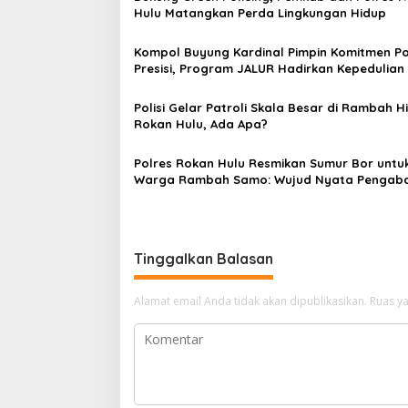
Hulu Matangkan Perda Lingkungan Hidup
Kompol Buyung Kardinal Pimpin Komitmen Po
Presisi, Program JALUR Hadirkan Kepedulian
Warga Terpencil
Polisi Gelar Patroli Skala Besar di Rambah Hil
Rokan Hulu, Ada Apa?
Polres Rokan Hulu Resmikan Sumur Bor untu
Warga Rambah Samo: Wujud Nyata Pengab
Polri di HUT Bhayangkara
Tinggalkan Balasan
Alamat email Anda tidak akan dipublikasikan.
Ruas ya