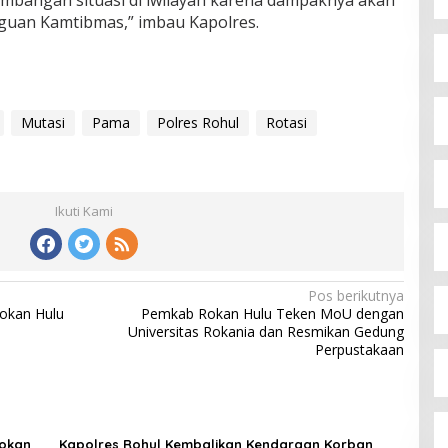
mbangan situasi di iwilayah karena dampaknya akan
uan Kamtibmas,” imbau Kapolres.
Mutasi
Pama
Polres Rohul
Rotasi
Ikuti Kami
Pos berikutnya
okan Hulu
Pemkab Rokan Hulu Teken MoU dengan
Universitas Rokania dan Resmikan Gedung
Perpustakaan
Rokan
Kapolres Rohul Kembalikan Kendaraan Korban