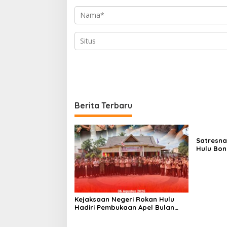
Berita Terbaru
Satresna
Hulu Bo
Sabu, Pe
Perkebun
Kejaksaan Negeri Rokan Hulu
Hadiri Pembukaan Apel Bulan
Bakti Pramuka Tingkat
Kabupaten Rokan Hulu 2026