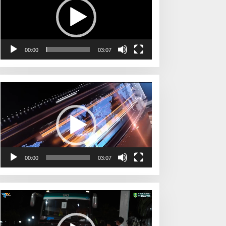
00:00
03:07
Pemutar
Video
00:00
03:07
Pemutar
Video