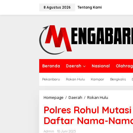
Lewati
ke
8 Agustus 2026
Tentang Kami
konten
Beranda
Daerah
Nasional
Olahra
Pekanbaru
Rokan Hulu
Kampar
Bengkalis
Polres
Homepage
/
Daerah
/
Rokan Hulu
Rohul
Polres Rohul Mutasi
Mutasi
Sejumlah
Daftar Nama-Nam
Pama,
Ini
Daftar
Admin
10 Juni 2025