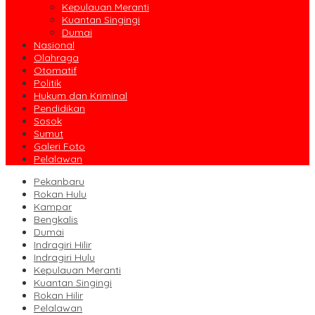
Kepulauan Meranti
Kuantan Singingi
Dumai
Nasional
Olahraga
Otomatif
Politik
Hukum dan Kriminal
Pendidikan
Sosok
Sumut
Galeri Foto
Pelalawan
Pekanbaru
Rokan Hulu
Kampar
Bengkalis
Dumai
Indragiri Hilir
Indragiri Hulu
Kepulauan Meranti
Kuantan Singingi
Rokan Hilir
Pelalawan