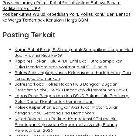
Navigasi
Pos sebelumnya
Polres Rohul Sosialisasikan Bahaya Paham
Radikalisme di UPP
pos
Pos berikutnya
Wujud Kepedulian Polri, Polres Rohul Beri Bansos
ke Warga Terdampak Kenaikan Harga BBM
Posting Terkait
Kajari Rohul Fredy F. Simanjuntak Sampaikan Ucapan Hari
Jadi Provinsi Riau ke-69
Kapolres Rokan Hulu AKBP Emil Eka Putra Sampaikan
Duka Mendalam Atas Wafatnya AIPTU Rinaldi
Polres Siak Ungkap Kasus Kekerasan terhadap Anak, Dua
Tersangka Diamankan
Satresnarkoba Polres Rokan Hulu Bongkar Dugaan
Peredaran Sabu, Pelaku Ditangkap di Perkebunan Sawit
Lapas Pasir Pengaraian dan RSUD Rokan Hulu Bersinergi
Gelar Donor Darah untuk Kemanusiaan
Polsek Kepenuhan Bongkar Aksi Tukar Motor Curian
dengan Sabu, Seorang Pria Diamankan
Kejari Rokan Hulu Perkuat Kompetensi SDM melalui
Penutupan Kejaksaan Corporate University Bidang
Perencanaan 2026