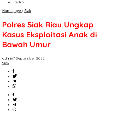
Sastra
Polres
Homepage
/
Siak
Siak
Riau
Polres Siak Riau Ungkap
Ungkap
Kasus
Kasus Eksploitasi Anak di
Eksploitasi
Anak
Bawah Umur
di
Bawah
Umur
admin
7 September 2022
Siak