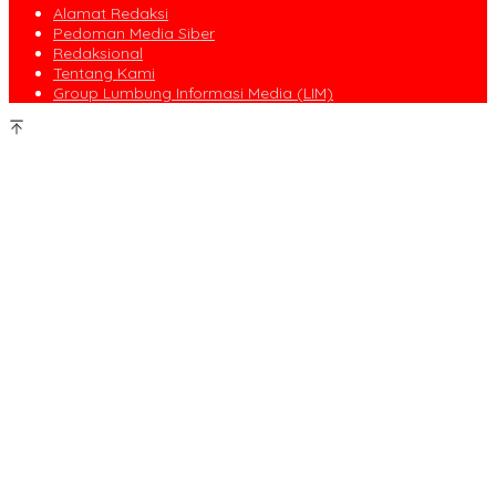
Alamat Redaksi
Pedoman Media Siber
Redaksional
Tentang Kami
Group Lumbung Informasi Media (LIM)