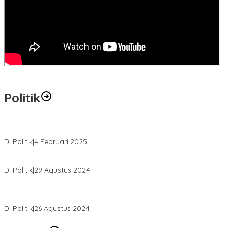
Politik
MK Tolak Gugatan Kelmi Amri-Asparaini
Di Politik
|
4 Februari 2025
Daftar ke KPUD, Anton-Poti Disambut Ribuan Pendukungnya
Di Politik
|
29 Agustus 2024
Novliwanda Ade Putra Ditunjuk sebagai Ketua Tim Koalisi
Bersama “Membangun Negeri”
Di Politik
|
26 Agustus 2024