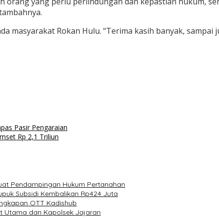
h orang yang perlu perlindungan dan kepastian hukum, se
 tambahnya.
da masyarakat Rokan Hulu. “Terima kasih banyak, sampai j
apas Pasir Pengaraian
set Rp 2,1 Triliun
erkuat Pendampingan Hukum Pertanahan
Pupuk Subsidi Kembalikan Rp424 Juta
gungkapan OTT Kadishub
at Utama dan Kapolsek Jajaran