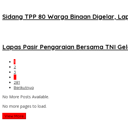
Sidang TPP 80 Warga Binaan Digelar, Lap
Lapas Pasir Pengaraian Bersama TNI Ge
1
2
3
…
281
Berikutnya
No More Posts Available.
No more pages to load.
View More