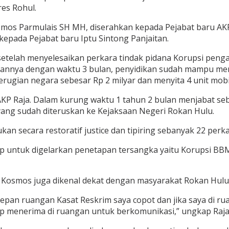
res Rohul.
Kosmos Parmulais SH MH, diserahkan kepada Pejabat baru AK
epada Pejabat baru Iptu Sintong Panjaitan.
elah menyelesaikan perkara tindak pidana Korupsi pengada
nnya dengan waktu 3 bulan, penyidikan sudah mampu mene
ian negara sebesar Rp 2 milyar dan menyita 4 unit mobil
AKP Raja. Dalam kurung waktu 1 tahun 2 bulan menjabat se
yang sudah diteruskan ke Kejaksaan Negeri Rokan Hulu.
an secara restoratif justice dan tipiring sebanyak 22 perka
 siap untuk digelarkan penetapan tersangka yaitu Korupsi
 Kosmos juga dikenal dekat dengan masyarakat Rokan Hulu
 depan ruangan Kasat Reskrim saya copot dan jika saya di ru
iap menerima di ruangan untuk berkomunikasi,” ungkap Raj