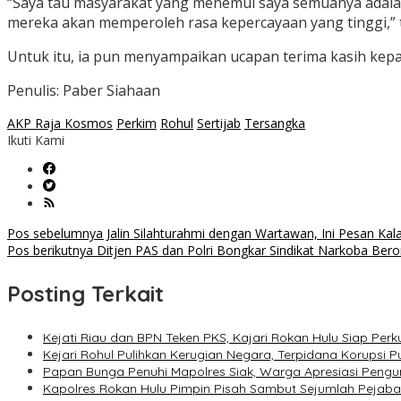
“Saya tau masyarakat yang menemui saya semuanya adala
mereka akan memperoleh rasa kepercayaan yang tinggi,”
Untuk itu, ia pun menyampaikan ucapan terima kasih kepa
Penulis: Paber Siahaan
AKP Raja Kosmos
Perkim
Rohul
Sertijab
Tersangka
Ikuti Kami
Navigasi
Pos sebelumnya
Jalin Silahturahmi dengan Wartawan, Ini Pesan Kal
Pos berikutnya
Ditjen PAS dan Polri Bongkar Sindikat Narkoba Berom
pos
Posting Terkait
Kejati Riau dan BPN Teken PKS, Kajari Rokan Hulu Siap P
Kejari Rohul Pulihkan Kerugian Negara, Terpidana Korupsi 
Papan Bunga Penuhi Mapolres Siak, Warga Apresiasi Pen
Kapolres Rokan Hulu Pimpin Pisah Sambut Sejumlah Pejab