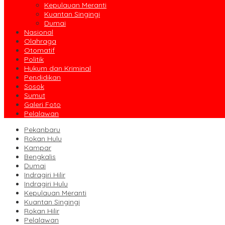
Kepulauan Meranti
Kuantan Singingi
Dumai
Nasional
Olahraga
Otomatif
Politik
Hukum dan Kriminal
Pendidikan
Sosok
Sumut
Galeri Foto
Pelalawan
Pekanbaru
Rokan Hulu
Kampar
Bengkalis
Dumai
Indragiri Hilir
Indragiri Hulu
Kepulauan Meranti
Kuantan Singingi
Rokan Hilir
Pelalawan