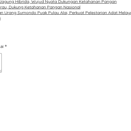
Jagung Hibrida, Wujud Nyata Dukungan Ketahanan Pangan
emarau, Dukung Ketahanan Pangan Nasional
dan Urang Sumondo Puak Pulau Alai, Perkuat Pelestarian Adat Melay
i
dai
*