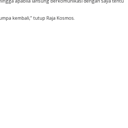
hingga apabila lansung berkomunikasi dengan saya tentu
umpa kembali,” tutup Raja Kosmos.