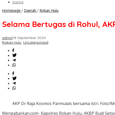
Sastra
Selama
Homepage
/
Daerah
/
Rokan Hulu
Bertugas
di
Selama Bertugas di Rohul, AK
Rohul,
AKP
Raja
admin
18 September 2024
Kosmos
Rokan Hulu
,
Uncategorized
Tetapkan
226
Tersangka
AKP Dr Raja Kosmos Parmulais bersama istri. Foto
Mengabarkan.com- Kapolres Rokan Hulu, AKBP Budi Setiy