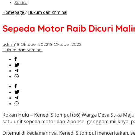
Sastra
Sepeda
Homepage
/
Hukum dan Kriminal
Motor
Raib
Sepeda Motor Raib Dicuri Malin
Dicuri
Maling,
Kenedi
admin
18 Oktober 2022
18 Oktober 2022
Sitompul
Hukum dan Kriminal
:
Tolonglah
Kami
Pak
Polisi!!
Rokan Hulu – Kenedi Sitompul (56) Warga Desa Suka Maju
satu unit sepeda motor dan 2 ponsel genggam miliknya, pa
Ditemui di kediamannya, Kenedi Sitompul menceritakan, se