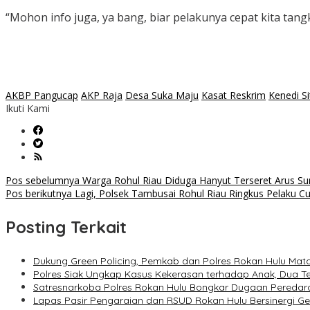
“Mohon info juga, ya bang, biar pelakunya cepat kita tan
AKBP Pangucap
AKP Raja
Desa Suka Maju
Kasat Reskrim
Kenedi S
Ikuti Kami
Navigasi
Pos sebelumnya
Warga Rohul Riau Diduga Hanyut Terseret Arus Su
Pos berikutnya
Lagi, Polsek Tambusai Rohul Riau Ringkus Pelaku C
pos
Posting Terkait
Dukung Green Policing, Pemkab dan Polres Rokan Hulu Ma
Polres Siak Ungkap Kasus Kekerasan terhadap Anak, Dua 
Satresnarkoba Polres Rokan Hulu Bongkar Dugaan Peredara
Lapas Pasir Pengaraian dan RSUD Rokan Hulu Bersinergi G