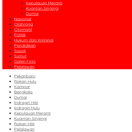
Kepulauan Meranti
Kuantan Singingi
Dumai
Nasional
Olahraga
Otomatif
Politik
Hukum dan Kriminal
Pendidikan
Sosok
Sumut
Galeri Foto
Pelalawan
Pekanbaru
Rokan Hulu
Kampar
Bengkalis
Dumai
Indragiri Hilir
Indragiri Hulu
Kepulauan Meranti
Kuantan Singingi
Rokan Hilir
Pelalawan