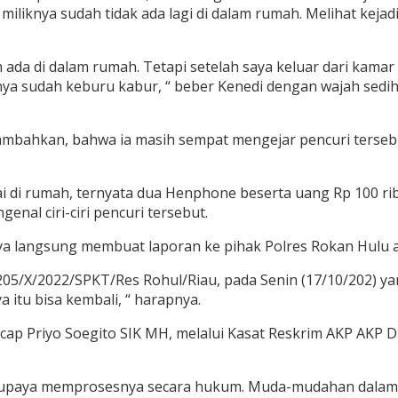
iknya sudah tidak ada lagi di dalam rumah. Melihat kejadi
a di dalam rumah. Tetapi setelah saya keluar dari kamar m
urinya sudah keburu kabur, “ beber Kenedi dengan wajah se
nambahkan, bahwa ia masih sempat mengejar pencuri tersebu
i di rumah, ternyata dua Henphone beserta uang Rp 100 ribu 
nal ciri-ciri pencuri tersebut.
knya langsung membuat laporan ke pihak Polres Rokan Hulu a
5/X/2022/SPKT/Res Rohul/Riau, pada Senin (17/10/202) yan
itu bisa kembali, “ harapnya.
cap Priyo Soegito SIK MH, melalui Kasat Reskrim AKP AKP 
berupaya memprosesnya secara hukum. Muda-mudahan dalam w