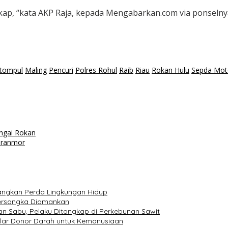
gkap, “kata AKP Raja, kepada Mengabarkan.com via ponselnya
itompul
Maling
Pencuri
Polres Rohul
Raib
Riau
Rokan Hulu
Sepda Mot
ngai Rokan
uranmor
tangkan Perda Lingkungan Hidup
Tersangka Diamankan
n Sabu, Pelaku Ditangkap di Perkebunan Sawit
elar Donor Darah untuk Kemanusiaan