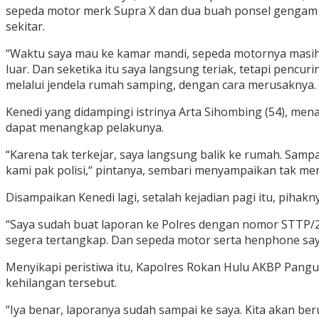
sepeda motor merk Supra X dan dua buah ponsel gengam mil
sekitar.
“Waktu saya mau ke kamar mandi, sepeda motornya masih ad
luar. Dan seketika itu saya langsung teriak, tetapi penc
melalui jendela rumah samping, dengan cara merusaknya.
Kenedi yang didampingi istrinya Arta Sihombing (54), me
dapat menangkap pelakunya.
“Karena tak terkejar, saya langsung balik ke rumah. Sampa
kami pak polisi,“ pintanya, sembari menyampaikan tak menge
Disampaikan Kenedi lagi, setalah kejadian pagi itu, piha
“Saya sudah buat laporan ke Polres dengan nomor STTP/20
segera tertangkap. Dan sepeda motor serta henphone saya 
Menyikapi peristiwa itu, Kapolres Rokan Hulu AKBP Pangu
kehilangan tersebut.
“Iya benar, laporanya sudah sampai ke saya. Kita akan 