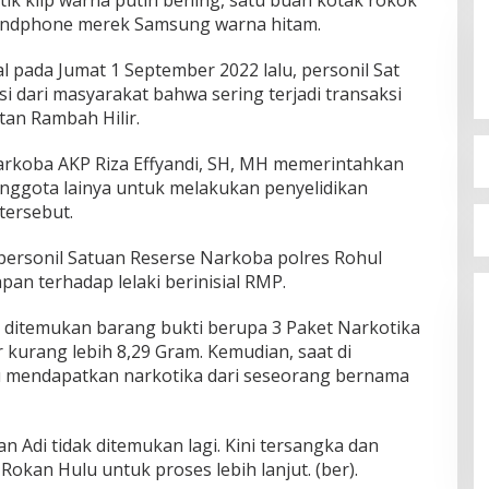
stik klip warna putih bening, satu buah kotak rokok
handphone merek Samsung warna hitam.
 pada Jumat 1 September 2022 lalu, personil Sat
 dari masyarakat bahwa sering terjadi transaksi
tan Rambah Hilir.
Narkoba AKP Riza Effyandi, SH, MH memerintahkan
nggota lainya untuk melakukan penyelidikan
tersebut.
personil Satuan Reserse Narkoba polres Rohul
n terhadap lelaki berinisial RMP.
 ditemukan barang bukti berupa 3 Paket Narkotika
 kurang lebih 8,29 Gram. Kemudian, saat di
u mendapatkan narkotika dari seseorang bernama
n Adi tidak ditemukan lagi. Kini tersangka dan
Rokan Hulu untuk proses lebih lanjut. (ber).