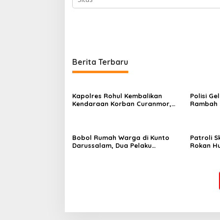
Berita Terbaru
Kapolres Rohul Kembalikan
Polisi Ge
Kendaraan Korban Curanmor,
Rambah H
Warga: Terima Kasih Pak, Mobil
Apa?
Kami Sudah Kembali
Bobol Rumah Warga di Kunto
Patroli S
Darussalam, Dua Pelaku
Rokan Hu
Ditangkap Polisi
Narkoba