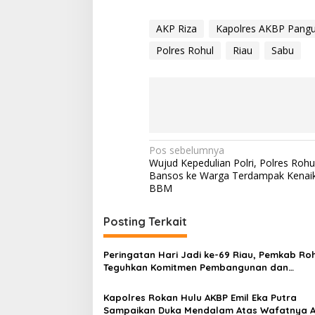
AKP Riza
Kapolres AKBP Pang
Polres Rohul
Riau
Sabu
Navigasi
Pos sebelumnya
Wujud Kepedulian Polri, Polres Rohul
pos
Bansos ke Warga Terdampak Kenai
BBM
Posting Terkait
Peringatan Hari Jadi ke-69 Riau, Pemkab Ro
Teguhkan Komitmen Pembangunan dan
Kesejahteraan
Kapolres Rokan Hulu AKBP Emil Eka Putra
Sampaikan Duka Mendalam Atas Wafatnya A