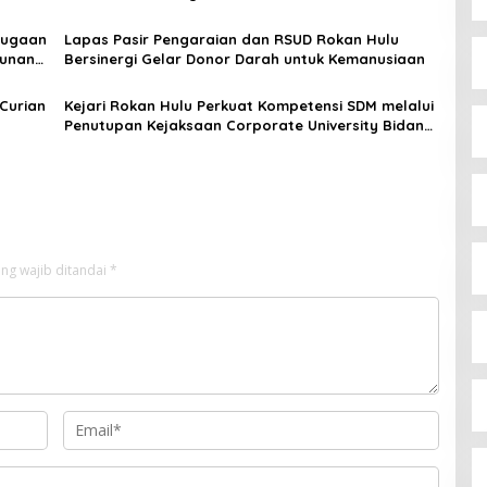
Dugaan
Lapas Pasir Pengaraian dan RSUD Rokan Hulu
bunan
Bersinergi Gelar Donor Darah untuk Kemanusiaan
Curian
Kejari Rokan Hulu Perkuat Kompetensi SDM melalui
Penutupan Kejaksaan Corporate University Bidang
Perencanaan 2026
ng wajib ditandai
*