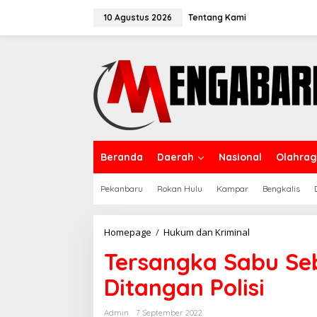
Lewati
ke
10 Agustus 2026
Tentang Kami
konten
Beranda
Daerah
Nasional
Olahra
Pekanbaru
Rokan Hulu
Kampar
Bengkalis
Tersangka
Homepage
/
Hukum dan Kriminal
Sabu
Tersangka Sabu Se
Seberat
8,29
Ditangan Polisi
Gram
“Keok”
Ditangan
Admin
7 September 2022