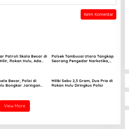
lar Patroli Skala Besar di
Polsek Tambusai Utara Tangkap
ilir, Rokan Hulu, Ada
Seorang Pengedar Narkotika,
Amankan Barang Bukti 128,02
Gram Sabu
kala Besar, Polisi di
Miliki Sabu 2,3 Gram, Dua Pria di
lu Bongkar Jaringan
Rokan Hulu Diringkus Polisi
View More