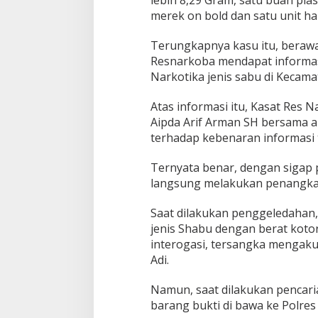
lebih 8,29 Gram, satu buah pla
merek on bold dan satu unit 
Terungkapnya kasu itu, berawal
Resnarkoba mendapat informasi
Narkotika jenis sabu di Kecama
Atas informasi itu, Kasat Res 
Aipda Arif Arman SH bersama a
terhadap kebenaran informasi 
Ternyata benar, dengan sigap 
langsung melakukan penangkapa
Saat dilakukan penggeledahan,
jenis Shabu dengan berat kotor
interogasi, tersangka mengak
Adi.
Namun, saat dilakukan pencaria
barang bukti di bawa ke Polres 