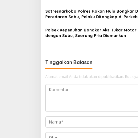
Rinaldi
Satresnarkoba Polres Rokan Hulu Bongkar 
Peredaran Sabu, Pelaku Ditangkap di Perke
Sawit
Polsek Kepenuhan Bongkar Aksi Tukar Motor 
dengan Sabu, Seorang Pria Diamankan
Tinggalkan Balasan
Alamat email Anda tidak akan dipublikasikan.
Ruas ya