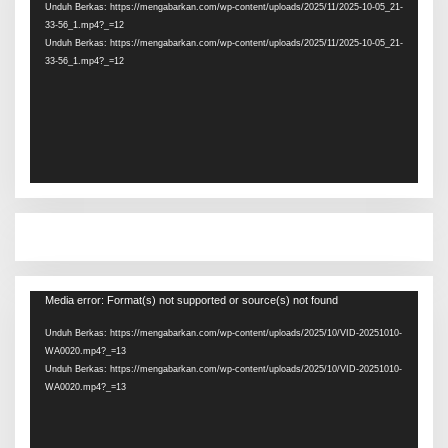
Unduh Berkas: https://mengabarkan.com/wp-content/uploads/2025/11/2025-10-05_21-
33-56_1.mp4?_=12
Unduh Berkas: https://mengabarkan.com/wp-content/uploads/2025/11/2025-10-05_21-
33-56_1.mp4?_=12
Pemutar
Media error: Format(s) not supported or source(s) not found
Video
Unduh Berkas: https://mengabarkan.com/wp-content/uploads/2025/10/VID-20251010-
WA0020.mp4?_=13
Unduh Berkas: https://mengabarkan.com/wp-content/uploads/2025/10/VID-20251010-
WA0020.mp4?_=13