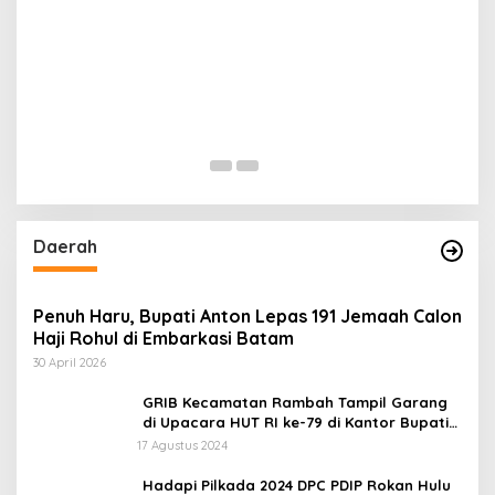
Daerah
Penuh Haru, Bupati Anton Lepas 191 Jemaah Calon
Haji Rohul di Embarkasi Batam
30 April 2026
GRIB Kecamatan Rambah Tampil Garang
di Upacara HUT RI ke-79 di Kantor Bupati
Rokan Hulu!
17 Agustus 2024
Hadapi Pilkada 2024 DPC PDIP Rokan Hulu