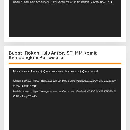
Rohul-Kunker-Dan-Sosialisasi-Di-Posyandu-Melati-Putih-Rokan-IV-Koto.mp4?_=14
Bupati Rokan Hulu Anton, ST, MM Komit
Kembangkan Pariwisata
Pemutar
Media error: Format(s) not supported or source(s) not found
Video
Unduh Berkas: https://mengabarkan.com/wp-content/uploads/2025/06/VID-20250529-
WA0041.mp4?_=15
Unduh Berkas: https://mengabarkan.com/wp-content/uploads/2025/06/VID-20250529-
WA0041.mp4?_=15