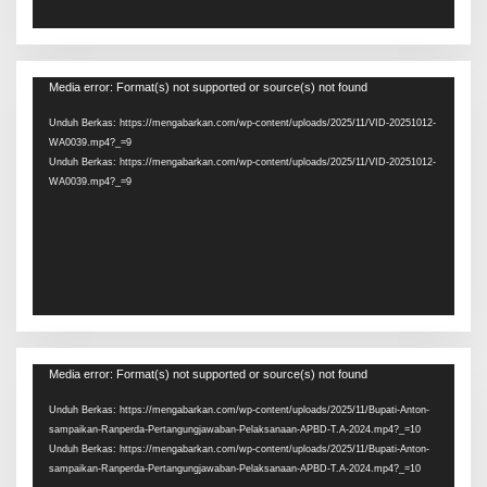
Pemutar
Media error: Format(s) not supported or source(s) not found
Video
Unduh Berkas: https://mengabarkan.com/wp-content/uploads/2025/11/VID-20251012-
WA0039.mp4?_=9
Unduh Berkas: https://mengabarkan.com/wp-content/uploads/2025/11/VID-20251012-
WA0039.mp4?_=9
Pemutar
Media error: Format(s) not supported or source(s) not found
Video
Unduh Berkas: https://mengabarkan.com/wp-content/uploads/2025/11/Bupati-Anton-
sampaikan-Ranperda-Pertangungjawaban-Pelaksanaan-APBD-T.A-2024.mp4?_=10
Unduh Berkas: https://mengabarkan.com/wp-content/uploads/2025/11/Bupati-Anton-
sampaikan-Ranperda-Pertangungjawaban-Pelaksanaan-APBD-T.A-2024.mp4?_=10