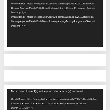
Unduh Berkas: https://mengabarkan.com/wp-content/uploads/2025/11/Resmikan-
Gedung-Koperasi-Merah-Putih-Desa-Sontang-Anton-_-Dorong-Penguatan-Ekonomi-
Desa.mp4?_=4
Unduh Berkas: https://mengabarkan.com/wp-content/uploads/2025/11/Resmikan-
Gedung-Koperasi-Merah-Putih-Desa-Sontang-Anton-_-Dorong-Penguatan-Ekonomi-
Desa.mp4?_=4
Pemutar
Media error: Format(s) not supported or source(s) not found
Video
Unduh Berkas: https://mengabarkan.com/wp-content/uploads/2025/11/Bupati-Rohul-
Launching-KURDA-ASA-Kado-HUT-Ke-18-BPR-Rokan-Hulu-untuk-Pelaku-
UMKM_4_2.mp4?_=5