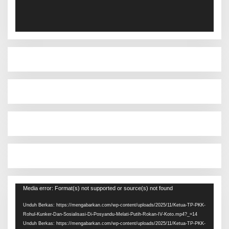
Pemutar
Media error: Format(s) not supported or source(s) not found
Video
Unduh Berkas: https://mengabarkan.com/wp-content/uploads/2025/11/Ketua-TP-PKK-
Rohul-Kunker-Dan-Sosialisasi-Di-Posyandu-Melati-Putih-Rokan-IV-Koto.mp4?_=14
Unduh Berkas: https://mengabarkan.com/wp-content/uploads/2025/11/Ketua-TP-PKK-