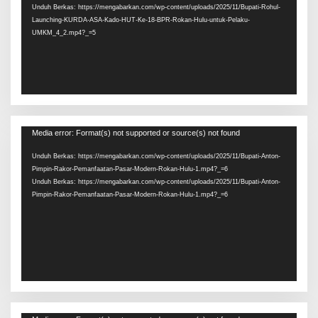
Unduh Berkas: https://mengabarkan.com/wp-content/uploads/2025/11/Bupati-Rohul-
Launching-KURDA-ASA-Kado-HUT-Ke-18-BPR-Rokan-Hulu-untuk-Pelaku-
UMKM_4_2.mp4?_=5
Pemutar
Media error: Format(s) not supported or source(s) not found
Video
Unduh Berkas: https://mengabarkan.com/wp-content/uploads/2025/11/Bupati-Anton-
Pimpin-Rakor-Pemanfaatan-Pasar-Modern-Rokan-Hulu-1.mp4?_=6
Unduh Berkas: https://mengabarkan.com/wp-content/uploads/2025/11/Bupati-Anton-
Pimpin-Rakor-Pemanfaatan-Pasar-Modern-Rokan-Hulu-1.mp4?_=6