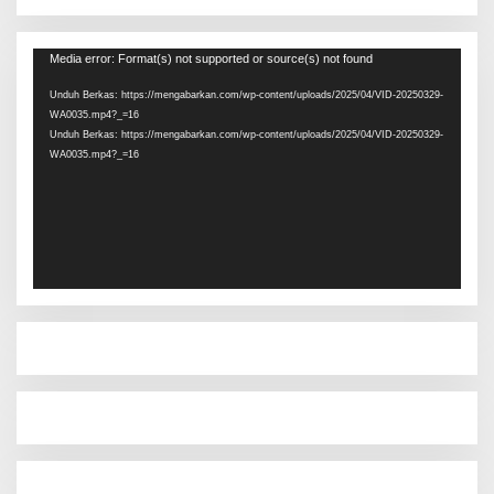
Pemutar
Media error: Format(s) not supported or source(s) not found
Video
Unduh Berkas: https://mengabarkan.com/wp-content/uploads/2025/04/VID-20250329-
WA0035.mp4?_=16
Unduh Berkas: https://mengabarkan.com/wp-content/uploads/2025/04/VID-20250329-
WA0035.mp4?_=16