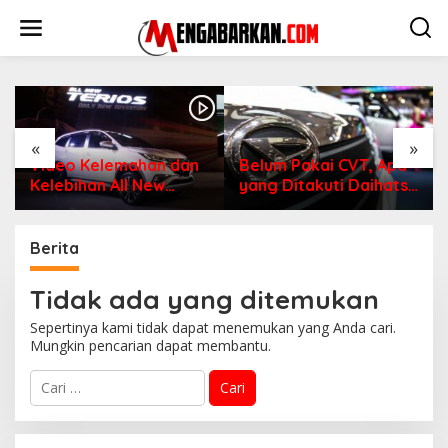
Lewati
ke
konten
«
»
Video Kelemahan dan
Belum Pakai CVT, Apa
Kelebihan All New
yang Ditakuti Daihatsu
Terios
Indonesia?
Berita
Tidak ada yang ditemukan
Sepertinya kami tidak dapat menemukan yang Anda cari.
Mungkin pencarian dapat membantu.
Cari
untuk: