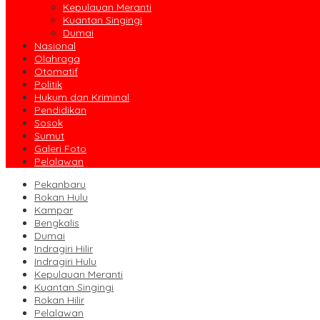
Kepulauan Meranti
Kuantan Singingi
Dumai
Nasional
Olahraga
Otomatif
Politik
Hukum dan Kriminal
Pendidikan
Sosok
Sumut
Galeri Foto
Pelalawan
Pekanbaru
Rokan Hulu
Kampar
Bengkalis
Dumai
Indragiri Hilir
Indragiri Hulu
Kepulauan Meranti
Kuantan Singingi
Rokan Hilir
Pelalawan