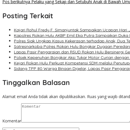
Pos berikutnya
Pelaku yang Sekap dan Setubuhi Anak di Bawah Umur
pos
Posting Terkait
Kajari Rohul Fredy F. Simanjuntak Sampaikan Ucapan Hari Ja
Kapolres Rokan Hulu AKBP Emil Eka Putra Sampaikan Duka
Polres Siak Ungkap Kasus Kekerasan terhadap Anak, Dua 
Satresnarkoba Polres Rokan Hulu Bongkar Dugaan Peredara
Lapas Pasir Pengaraian dan RSUD Rokan Hulu Bersinergi G
Polsek Kepenuhan Bongkar Aksi Tukar Motor Curian dengan
Kejari Rokan Hulu Perkuat Kompetensi SDM melalui Penutu
Sidang TPP 80 Warga Binaan Digelar, Lapas Pasir Pengarai
Tinggalkan Balasan
Alamat email Anda tidak akan dipublikasikan.
Ruas yang wajib ditan
Komentar