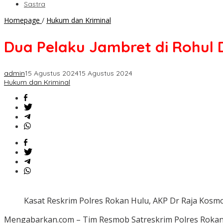
Sastra
Dua
Homepage
/
Hukum dan Kriminal
Pelaku
Jambret
Dua Pelaku Jambret di Rohul D
di
Rohul
Ditangkap
admin
15 Agustus 2024
15 Agustus 2024
Polisi
Hukum dan Kriminal
di
Pekanbaru
Kasat Reskrim Polres Rokan Hulu, AKP Dr Raja Kos
Mengabarkan.com – Tim Resmob Satreskrim Polres Rokan 