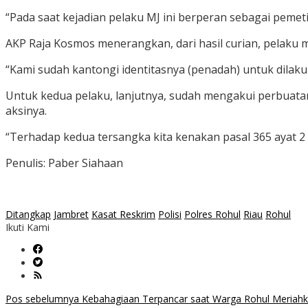
“Pada saat kejadian pelaku MJ ini berperan sebagai pemetik
AKP Raja Kosmos menerangkan, dari hasil curian, pelaku
“Kami sudah kantongi identitasnya (penadah) untuk dila
Untuk kedua pelaku, lanjutnya, sudah mengakui perbuata
aksinya.
“Terhadap kedua tersangka kita kenakan pasal 365 ayat 2
Penulis: Paber Siahaan
Ditangkap
Jambret
Kasat Reskrim
Polisi
Polres Rohul
Riau
Rohul
Ikuti Kami
Navigasi
Pos sebelumnya
Kebahagiaan Terpancar saat Warga Rohul Meriahk