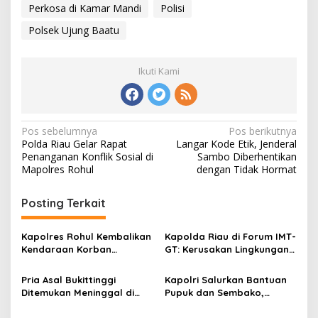
Perkosa di Kamar Mandi
Polisi
Polsek Ujung Baatu
Ikuti Kami
Navigasi
Pos sebelumnya
Pos berikutnya
Polda Riau Gelar Rapat
Langar Kode Etik, Jenderal
pos
Penanganan Konflik Sosial di
Sambo Diberhentikan
Mapolres Rohul
dengan Tidak Hormat
Posting Terkait
Kapolres Rohul Kembalikan
Kapolda Riau di Forum IMT-
Kendaraan Korban
GT: Kerusakan Lingkungan
Curanmor, Warga: Terima
Berpotensi Menjadi
Kasih Pak, Mobil Kami
Ancaman Keamanan
Pria Asal Bukittinggi
Kapolri Salurkan Bantuan
Sudah Kembali
Ditemukan Meninggal di
Pupuk dan Sembako,
Sungai Rokan, Jenazah
Kelompok Tani Binaan