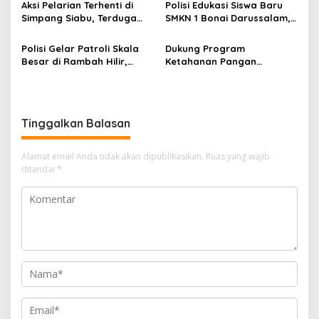
Diserahkan ke Keluarga
Polres Rokan Hulu Turut
Aksi Pelarian Terhenti di
Polisi Edukasi Siswa Baru
Menerima Manfaat
Simpang Siabu, Terduga
SMKN 1 Bonai Darussalam,
Pelaku Curanmor NMAX
Tanamkan Semangat Anti-
Diciduk Polisi
Bullying dan Anti-Narkoba
Polisi Gelar Patroli Skala
Dukung Program
Sejak MPLS
Besar di Rambah Hilir,
Ketahanan Pangan
Rokan Hulu, Ada Apa?
Nasional,
Bhabinkamtibmas Desa
Kasang Mungkal Perkuat
Pendampingan Petani
Tinggalkan Balasan
Alamat email Anda tidak akan dipublikasikan.
Ruas yang wajib
ditandai
*