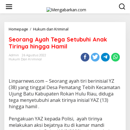
Lewati
ke
konten
Seorang
Homepage
/
Hukum dan Kriminal
Ayah
Seorang Ayah Tega Setubuhi Anak
Tega
Setubuhi
Tirinya hingga Hamil
Anak
Tirinya
Admin
26 Agustus 2022
Hukum Dan Kriminal
hingga
Hamil
Linparnews.com – Seorang ayah tiri berinisial YZ
(38) yang tinggal Desa Pematang Tebih Kecamatan
Ujung Batu Kabupaten Rokan Hulu Riau, diduga
tega menyetubuhi anak tirinya inisial YAZ (13)
hingga hamil .
Pengakuan YAZ kepada Polisi, ayah tirinya
melakukan aksi bejatnya itu di kamar mandi