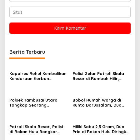
Berita Terbaru
Kapolres Rohul Kembalikan
Polisi Gelar Patroli Skala
Kendaraan Korban
Besar di Rambah Hilir,
Curanmor, Warga: Terima
Rokan Hulu, Ada Apa?
Kasih Pak, Mobil Kami
Sudah Kembali
Polsek Tambusai Utara
Bobol Rumah Warga di
Tangkap Seorang
Kunto Darussalam, Dua
Pengedar Narkotika,
Pelaku Ditangkap Polisi
Amankan Barang Bukti
128,02 Gram Sabu
Patroli Skala Besar, Polisi
Miliki Sabu 2,3 Gram, Dua
di Rokan Hulu Bongkar
Pria di Rokan Hulu Diringkus
Jaringan Narkoba
Polisi