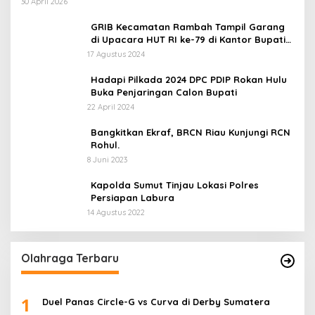
30 April 2026
GRIB Kecamatan Rambah Tampil Garang
di Upacara HUT RI ke-79 di Kantor Bupati
Rokan Hulu!
17 Agustus 2024
Hadapi Pilkada 2024 DPC PDIP Rokan Hulu
Buka Penjaringan Calon Bupati
22 April 2024
Bangkitkan Ekraf, BRCN Riau Kunjungi RCN
Rohul.
8 Juni 2023
Kapolda Sumut Tinjau Lokasi Polres
Persiapan Labura
14 Agustus 2022
Olahraga Terbaru
1
Duel Panas Circle-G vs Curva di Derby Sumatera