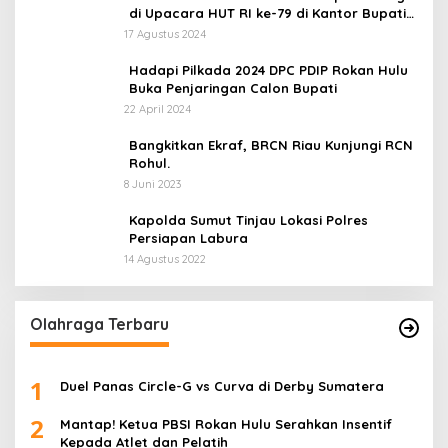
di Upacara HUT RI ke-79 di Kantor Bupati
Rokan Hulu!
17 Agustus 2024
Hadapi Pilkada 2024 DPC PDIP Rokan Hulu
Buka Penjaringan Calon Bupati
22 April 2024
Bangkitkan Ekraf, BRCN Riau Kunjungi RCN
Rohul.
8 Juni 2023
Kapolda Sumut Tinjau Lokasi Polres
Persiapan Labura
14 Agustus 2022
Olahraga Terbaru
1
Duel Panas Circle-G vs Curva di Derby Sumatera
2
Mantap! Ketua PBSI Rokan Hulu Serahkan Insentif
Kepada Atlet dan Pelatih