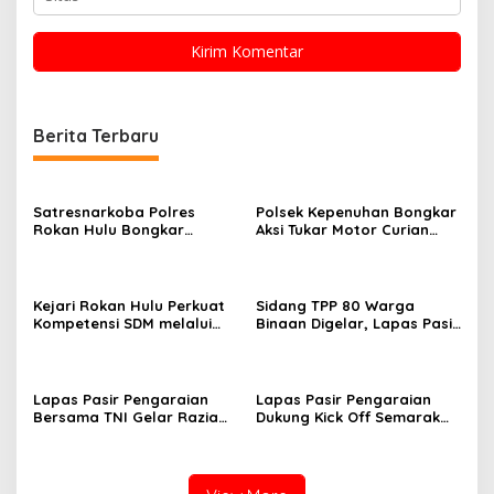
Berita Terbaru
Satresnarkoba Polres
Polsek Kepenuhan Bongkar
Rokan Hulu Bongkar
Aksi Tukar Motor Curian
Dugaan Peredaran Sabu,
dengan Sabu, Seorang Pria
Pelaku Ditangkap di
Diamankan
Perkebunan Sawit
Kejari Rokan Hulu Perkuat
Sidang TPP 80 Warga
Kompetensi SDM melalui
Binaan Digelar, Lapas Pasir
Penutupan Kejaksaan
Pengaraian Komitmen
Corporate University
Berikan Layanan Integrasi
Bidang Perencanaan 2026
Transparan dan Gratis
Lapas Pasir Pengaraian
Lapas Pasir Pengaraian
Bersama TNI Gelar Razia
Dukung Kick Off Semarak
Gabungan, Tegaskan
HUT Ke-81 RI melalui Doa
Komitmen Ciptakan Lapas
Kebangsaan Lintas Agama
Bersih Narkoba