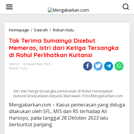
Lewati
ke
konten
Tak
Homepage
/
Daerah
/
Rokan Hulu
Terima
Tak Terima Sumainya Disebut
Sumainya
Disebut
Memeras, Istri dari Ketiga Tersangka
Memeras,
di Rohul Perlihatkan Kuitansi
Istri
dari
Admin
16 November 2023
Ketiga
Rokan Hulu
Tersangka
di
Rohul
Perlihatkan
Istri dari ketiga tersangka pemerasan di Rohul menunjukan
Kuitansi
kuitansi kesepakatan kepada Wartawan. Foto/Mengabarkan.com
Mengabarkan.com – Kasus pemerasan yang diduga
dilakukan oleh SFL, MIS dan RS terhadap Ali
Harsoyo, pada tanggal 28 Oktober 2023 lalu
berbuntut panjang.