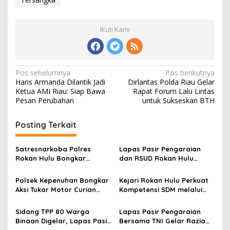
Ikuti Kami
Navigasi
Pos sebelumnya
Pos berikutnya
Haris Armanda Dilantik Jadi
Dirlantas Polda Riau Gelar
pos
Ketua AMI Riau: Siap Bawa
Rapat Forum Lalu Lintas
Pesan Perubahan
untuk Sukseskan BTH
Posting Terkait
Satresnarkoba Polres
Lapas Pasir Pengaraian
Rokan Hulu Bongkar
dan RSUD Rokan Hulu
Dugaan Peredaran Sabu,
Bersinergi Gelar Donor
Pelaku Ditangkap di
Darah untuk Kemanusiaan
Polsek Kepenuhan Bongkar
Kejari Rokan Hulu Perkuat
Perkebunan Sawit
Aksi Tukar Motor Curian
Kompetensi SDM melalui
dengan Sabu, Seorang Pria
Penutupan Kejaksaan
Diamankan
Corporate University
Sidang TPP 80 Warga
Lapas Pasir Pengaraian
Bidang Perencanaan 2026
Binaan Digelar, Lapas Pasir
Bersama TNI Gelar Razia