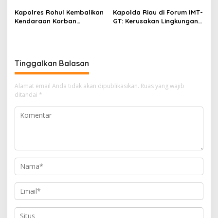
Pengaraian Komitmen
Gabungan, Tegaskan
Berikan Layanan Integrasi
Komitmen Ciptakan Lapas
Kapolres Rohul Kembalikan
Kapolda Riau di Forum IMT-
Transparan dan Gratis
Bersih Narkoba
Kendaraan Korban
GT: Kerusakan Lingkungan
Curanmor, Warga: Terima
Berpotensi Menjadi
Kasih Pak, Mobil Kami
Ancaman Keamanan
Sudah Kembali
Tinggalkan Balasan
Alamat email Anda tidak akan dipublikasikan.
Ruas yang wajib
ditandai
*