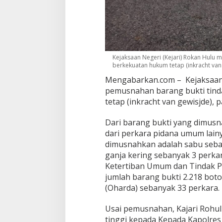
Kejaksaan Negeri (Kejari) Rokan Hulu
berkekuatan hukum tetap (inkracht va
Mengabarkan.com – Kejaksaan 
pemusnahan barang bukti tin
tetap (inkracht van gewisjde), p
Dari barang bukti yang dimusn
dari perkara pidana umum lain
dimusnahkan adalah sabu seba
ganja kering sebanyak 3 perka
Ketertiban Umum dan Tindak P
jumlah barang bukti 2.218 bot
(Oharda) sebanyak 33 perkara.
Usai pemusnahan, Kajari Rohu
tinggi kepada Kepada Kapolres