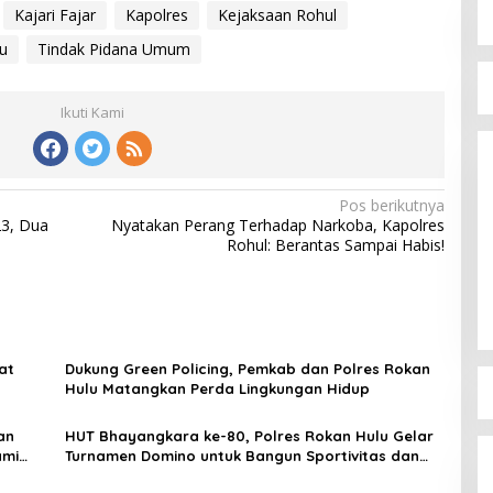
Kajari Fajar
Kapolres
Kejaksaan Rohul
u
Tindak Pidana Umum
Ikuti Kami
Pos berikutnya
23, Dua
Nyatakan Perang Terhadap Narkoba, Kapolres
Rohul: Berantas Sampai Habis!
at
Dukung Green Policing, Pemkab dan Polres Rokan
Hulu Matangkan Perda Lingkungan Hidup
an
HUT Bhayangkara ke-80, Polres Rokan Hulu Gelar
ami
Turnamen Domino untuk Bangun Sportivitas dan
Bentengi Generasi Muda dari Narkoba