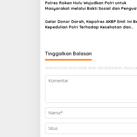
Polres Rokan Hulu Wujudkan Polri untuk
Masyarakat melalui Bakti Sosial dan Pengua
Sinergi
Gelar Donor Darah, Kapolres AKBP Emil: Ini B
Kepedulian Polri Terhadap Kesehatan dan
Kesejahteraan Masyarakat
Tinggalkan Balasan
Alamat email Anda tidak akan dipublikasikan.
Ruas ya