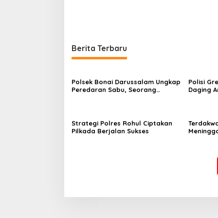
Berita Terbaru
Polsek Bonai Darussalam Ungkap
Polisi G
Peredaran Sabu, Seorang
Daging An
Pengedar Diamankan dengan
Rokan Hi
Barang Bukti 15,34 Gram
Strategi Polres Rohul Ciptakan
Terdakwa
Pilkada Berjalan Sukses
Meningga
Perkara 