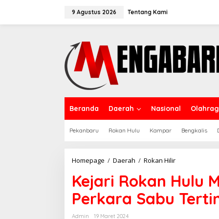
Lewati
ke
9 Agustus 2026
Tentang Kami
konten
Beranda
Daerah
Nasional
Olahra
Pekanbaru
Rokan Hulu
Kampar
Bengkalis
Kejari
Homepage
/
Daerah
/
Rokan Hilir
Rokan
Kejari Rokan Hulu 
Hulu
Musnahkan
Perkara Sabu Terti
Barang
Bukti,
Perkara
Admin
19 Maret 2024