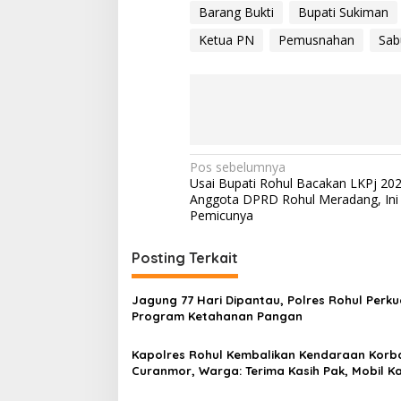
Barang Bukti
Bupati Sukiman
Ketua PN
Pemusnahan
Sab
Navigasi
Pos sebelumnya
Usai Bupati Rohul Bacakan LKPj 20
pos
Anggota DPRD Rohul Meradang, Ini
Pemicunya
Posting Terkait
Jagung 77 Hari Dipantau, Polres Rohul Perku
Program Ketahanan Pangan
Kapolres Rohul Kembalikan Kendaraan Korb
Curanmor, Warga: Terima Kasih Pak, Mobil K
Sudah Kembali