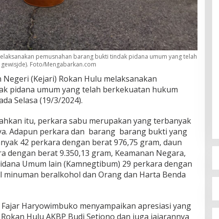
 melaksanakan pemusnahan barang bukti tindak pidana umum yang telah
n gewisjde). Foto/Mengabarkan.com
Negeri (Kejari) Rokan Hulu melaksanakan
dak pidana umum yang telah berkekuatan hukum
ada Selasa (19/3/2024).
ahkan itu, perkara sabu merupakan yang terbanyak
ya. Adapun perkara dan barang barang bukti yang
nyak 42 perkara dengan berat 976,75 gram, daun
ra dengan berat 9.350,13 gram, Keamanan Negara,
idana Umum lain (Kamnegtibum) 29 perkara dengan
ol minuman beralkohol dan Orang dan Harta Benda
l Fajar Haryowimbuko menyampaikan apresiasi yang
 Rokan Hulu AKBP Budi Setiono dan juga jajarannya