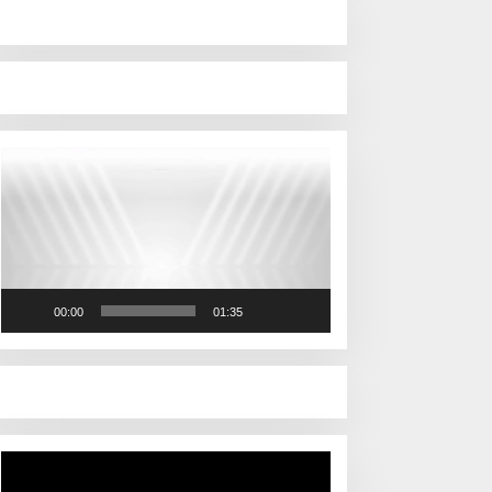
Pemutar
Video
00:00
01:35
Pemutar
Video