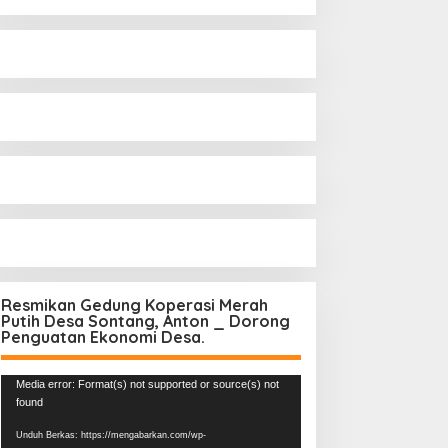
Resmikan Gedung Koperasi Merah
Putih Desa Sontang, Anton _ Dorong
Penguatan Ekonomi Desa.
Pemutar
Media error: Format(s) not supported or source(s) not
Video
found
Unduh Berkas: https://mengabarkan.com/wp-