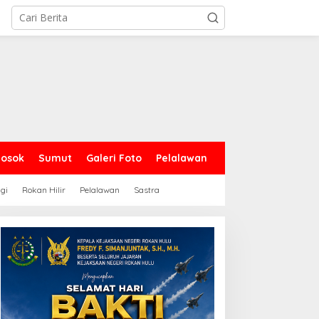
Sosok
Sumut
Galeri Foto
Pelalawan
gi
Rokan Hilir
Pelalawan
Sastra