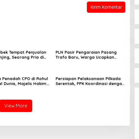
rebek Tempat Penjualan
PLN Pasir Pengaraian Pasang
jing, Seorang Pria di
Trafo Baru, Warga Ucapkan
lir Ditangkap
Terima Kasih
 Penadah CPO di Rohul
Persiapan Pelaksanaan Pilkada
l Dunia, Majelis Hakim:
Serentak, PPK Koordinasi dengan
Dinyatakan Gugur
Kapolsek Rambah
View More