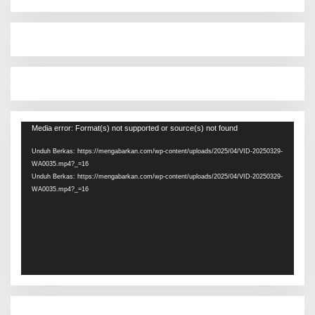
Pemutar
Media error: Format(s) not supported or source(s) not found
Video
Unduh Berkas: https://mengabarkan.com/wp-content/uploads/2025/04/VID-20250329-
WA0035.mp4?_=16
Unduh Berkas: https://mengabarkan.com/wp-content/uploads/2025/04/VID-20250329-
WA0035.mp4?_=16