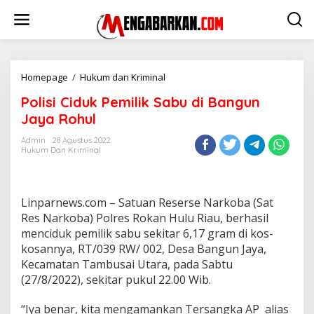
Lewati
ke
konten
Polisi
Homepage
/
Hukum dan Kriminal
Ciduk
Polisi Ciduk Pemilik Sabu di Bangun
Pemilik
Sabu
Jaya Rohul
di
Bangun
Admin
28 Agustus 2022
Hukum Dan Kriminal
Jaya
Rohul
Linparnews.com – Satuan Reserse Narkoba (Sat
Res Narkoba) Polres Rokan Hulu Riau, berhasil
menciduk pemilik sabu sekitar 6,17 gram di kos-
kosannya, RT/039 RW/ 002, Desa Bangun Jaya,
Kecamatan Tambusai Utara, pada Sabtu
(27/8/2022), sekitar pukul 22.00 Wib.
“Iya benar, kita mengamankan Tersangka AP alias