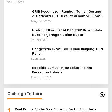
30 April 2026
GRIB Kecamatan Rambah Tampil Garang
di Upacara HUT RI ke-79 di Kantor Bupati
Rokan Hulu!
17 Agustus 2024
Hadapi Pilkada 2024 DPC PDIP Rokan Hulu
Buka Penjaringan Calon Bupati
22 April 2024
Bangkitkan Ekraf, BRCN Riau Kunjungi RCN
Rohul.
8 Juni 2023
Kapolda Sumut Tinjau Lokasi Polres
Persiapan Labura
14 Agustus 2022
Olahraga Terbaru
1
Duel Panas Circle-G vs Curva di Derby Sumatera