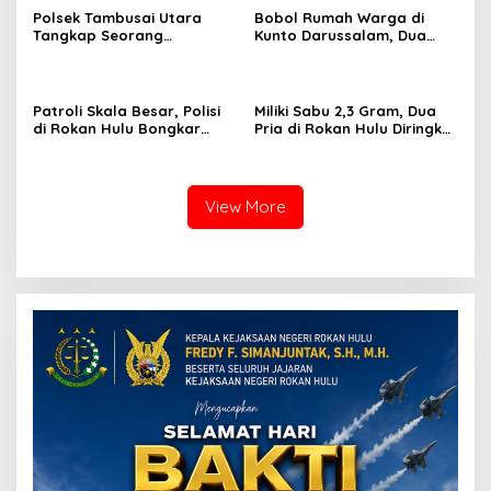
Polsek Tambusai Utara
Bobol Rumah Warga di
Tangkap Seorang
Kunto Darussalam, Dua
Pengedar Narkotika,
Pelaku Ditangkap Polisi
Amankan Barang Bukti
128,02 Gram Sabu
Patroli Skala Besar, Polisi
Miliki Sabu 2,3 Gram, Dua
di Rokan Hulu Bongkar
Pria di Rokan Hulu Diringkus
Jaringan Narkoba
Polisi
View More