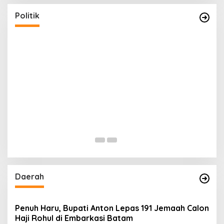
Tim Koalisi Bersama “Membangun Negeri”
Di Politik
|
26 Agustus 2024
Politik
Daerah
Penuh Haru, Bupati Anton Lepas 191 Jemaah Calon
Haji Rohul di Embarkasi Batam