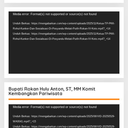
Pemutar
Media error: Format(s) not supported or source(s) not found
Video
Unduh Berkas: https://mengabarkan.com/wp-content/uploads/2025/11/Ketua-TP-PKK-
Rohul-Kunker-Dan-Sosialisasi-Di-Posyandu-Melati-Putih-Rokan-IV-Koto.mp4?_=14
Unduh Berkas: https://mengabarkan.com/wp-content/uploads/2025/11/Ketua-TP-PKK-
Rohul-Kunker-Dan-Sosialisasi-Di-Posyandu-Melati-Putih-Rokan-IV-Koto.mp4?_=14
Bupati Rokan Hulu Anton, ST, MM Komit
Kembangkan Pariwisata
Pemutar
Media error: Format(s) not supported or source(s) not found
Video
Unduh Berkas: https://mengabarkan.com/wp-content/uploads/2025/06/VID-20250529-
WA0041.mp4?_=15
Unduh Berkas: https://mengabarkan.com/wp-content/uploads/2025/06/VID-20250529-