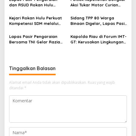
Perkebunan Sawit
dan RSUD Rokan Hulu
Aksi Tukar Motor Curian
Bersinergi Gelar Donor
dengan Sabu, Seorang Pria
Darah untuk Kemanusiaan
Diamankan
Kejari Rokan Hulu Perkuat
Sidang TPP 80 Warga
Kompetensi SDM melalui
Binaan Digelar, Lapas Pasir
Penutupan Kejaksaan
Pengaraian Komitmen
Corporate University
Berikan Layanan Integrasi
Lapas Pasir Pengaraian
Kapolda Riau di Forum IMT-
Bidang Perencanaan 2026
Transparan dan Gratis
Bersama TNI Gelar Razia
GT: Kerusakan Lingkungan
Gabungan, Tegaskan
Berpotensi Menjadi
Komitmen Ciptakan Lapas
Ancaman Keamanan
Bersih Narkoba
Tinggalkan Balasan
Alamat email Anda tidak akan dipublikasikan.
Ruas yang wajib
ditandai
*