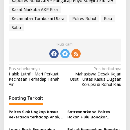
Kapolres Rohul AKBP Pangucap Priyo Soegito SIK MH
Kasat Narkoba AKP Riza
Kecamatan Tambusai Utara
Polres Rohul
Riau
Sabu
Ikuti Kami
Navigasi
Pos sebelumnya
Pos berikutnya
Habib Luthfi : Mari Perkuat
Mahasiswa Desak Kejari
pos
Kecintaan Terhadap Tanah
Usut Tuntas Kasus Dugaan
Air
Korupsi di Rohul Riau
Posting Terkait
Polres Siak Ungkap Kasus
Satresnarkoba Polres
Kekerasan terhadap Anak,
Rokan Hulu Bongkar
Dua Tersangka Diamankan
Dugaan Peredaran Sabu,
Pelaku Ditangkap di
Lapas Pasir Pengaraian
Polsek Kepenuhan Bongkar