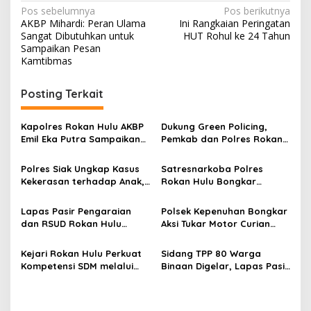
Navigasi
Pos sebelumnya
Pos berikutnya
AKBP Mihardi: Peran Ulama
Ini Rangkaian Peringatan
pos
Sangat Dibutuhkan untuk
HUT Rohul ke 24 Tahun
Sampaikan Pesan
Kamtibmas
Posting Terkait
Kapolres Rokan Hulu AKBP
Dukung Green Policing,
Emil Eka Putra Sampaikan
Pemkab dan Polres Rokan
Duka Mendalam Atas
Hulu Matangkan Perda
Wafatnya AIPTU Rinaldi
Lingkungan Hidup
Polres Siak Ungkap Kasus
Satresnarkoba Polres
Kekerasan terhadap Anak,
Rokan Hulu Bongkar
Dua Tersangka Diamankan
Dugaan Peredaran Sabu,
Pelaku Ditangkap di
Lapas Pasir Pengaraian
Polsek Kepenuhan Bongkar
Perkebunan Sawit
dan RSUD Rokan Hulu
Aksi Tukar Motor Curian
Bersinergi Gelar Donor
dengan Sabu, Seorang Pria
Darah untuk Kemanusiaan
Diamankan
Kejari Rokan Hulu Perkuat
Sidang TPP 80 Warga
Kompetensi SDM melalui
Binaan Digelar, Lapas Pasir
Penutupan Kejaksaan
Pengaraian Komitmen
Corporate University
Berikan Layanan Integrasi
Bidang Perencanaan 2026
Transparan dan Gratis