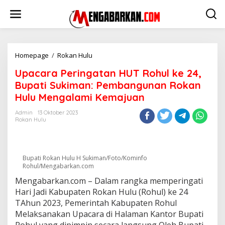
Lewati
ke
konten
Upacara
Homepage
/
Rokan Hulu
Peringatan
Upacara Peringatan HUT Rohul ke 24,
HUT
Rohul
Bupati Sukiman: Pembangunan Rokan
ke
Hulu Mengalami Kemajuan
24,
Bupati
Admin
13 Oktober 2023
Sukiman:
Rokan Hulu
Pembangunan
Rokan
Hulu
Mengalami
Bupati Rokan Hulu H Sukiman/Foto/Kominfo
Kemajuan
Rohul/Mengabarkan.com
Mengabarkan.com – Dalam rangka memperingati
Hari Jadi Kabupaten Rokan Hulu (Rohul) ke 24
TAhun 2023, Pemerintah Kabupaten Rohul
Melaksanakan Upacara di Halaman Kantor Bupati
Rohul yang dipimpin secara langsung Oleh Bupati