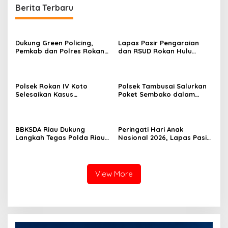
Berita Terbaru
Dukung Green Policing,
Lapas Pasir Pengaraian
Pemkab dan Polres Rokan
dan RSUD Rokan Hulu
Hulu Matangkan Perda
Bersinergi Gelar Donor
Lingkungan Hidup
Darah untuk Kemanusiaan
Polsek Rokan IV Koto
Polsek Tambusai Salurkan
Selesaikan Kasus
Paket Sembako dalam
Pengeroyokan Melalui
Program JALUR, Pererat
Restorative Justice,
Hubungan dengan
Pelapor dan Terlapor
Masyarakat
Sepakat Berdamai
BBKSDA Riau Dukung
Peringati Hari Anak
Langkah Tegas Polda Riau
Nasional 2026, Lapas Pasir
Ungkap Kasus Perusakan
Pengaraian Perkuat
Mangrove 118 Hektare
Komitmen Wujudkan
Perlindungan Anak
View More