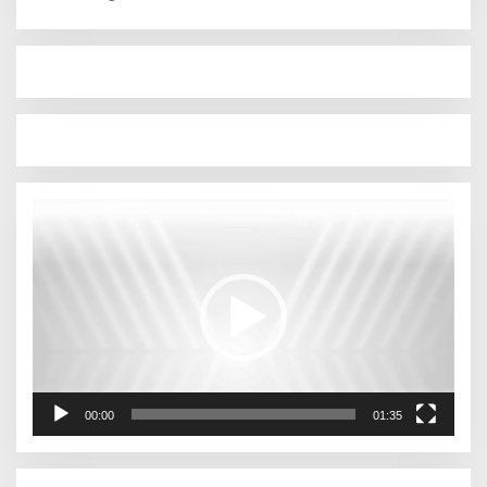
Pemutar
Video
00:00
01:35