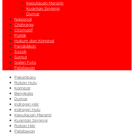
Kepulauan Meranti
Kuantan Singingi
Dumai
Nasional
Olahraga
Otomatif
Politik
Hukum dan Kriminal
Pendidikan
Sosok
Sumut
Galeri Foto
Pelalawan
Pekanbaru
Rokan Hulu
Kampar
Bengkalis
Dumai
Indragiri Hilir
Indragiri Hulu
Kepulauan Meranti
Kuantan Singingi
Rokan Hilir
Pelalawan