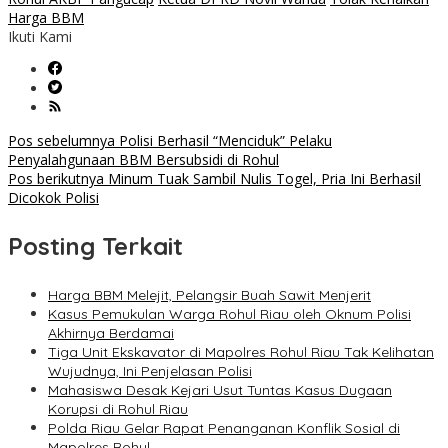
Harga BBM
Ikuti Kami
Navigasi
Pos sebelumnya
Polisi Berhasil “Menciduk” Pelaku
Penyalahgunaan BBM Bersubsidi di Rohul
pos
Pos berikutnya
Minum Tuak Sambil Nulis Togel, Pria Ini Berhasil
Dicokok Polisi
Posting Terkait
Harga BBM Melejit, Pelangsir Buah Sawit Menjerit
Kasus Pemukulan Warga Rohul Riau oleh Oknum Polisi
Akhirnya Berdamai
Tiga Unit Ekskavator di Mapolres Rohul Riau Tak Kelihatan
Wujudnya, Ini Penjelasan Polisi
Mahasiswa Desak Kejari Usut Tuntas Kasus Dugaan
Korupsi di Rohul Riau
Polda Riau Gelar Rapat Penanganan Konflik Sosial di
Mapolres Rohul