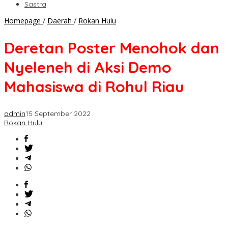
Sastra
Deretan
Homepage
/
Daerah
/
Rokan Hulu
Poster
Menohok
Deretan Poster Menohok dan
dan
Nyeleneh
Nyeleneh di Aksi Demo
di
Aksi
Mahasiswa di Rohul Riau
Demo
Mahasiswa
di
admin
15 September 2022
Rohul
Rokan Hulu
Riau