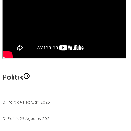
Politik
MK Tolak Gugatan Kelmi Amri-Asparaini
Di Politik
|
4 Februari 2025
Daftar ke KPUD, Anton-Poti Disambut Ribuan Pendukungnya
Di Politik
|
29 Agustus 2024
Novliwanda Ade Putra Ditunjuk sebagai Ketua Tim Koalisi